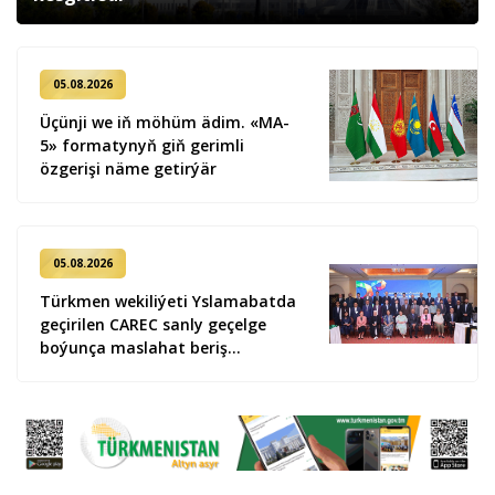
05.08.2026
Üçünji we iň möhüm ädim. «MA-
5» formatynyň giň gerimli
özgerişi näme getirýär
05.08.2026
Türkmen wekiliýeti Yslamabatda
geçirilen CAREC sanly geçelge
boýunça maslahat beriş
duşuşygyna gatnaşdy