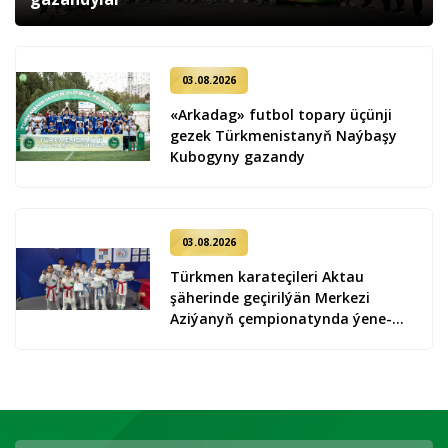
03.08.2026
«Arkadag» futbol topary üçünji
gezek Türkmenistanyň Naýbaşy
Kubogyny gazandy
03.08.2026
Türkmen karateçileri Aktau
şäherinde geçirilýän Merkezi
Aziýanyň çempionatynda ýene-de
9 medal gazandylar