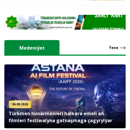
hasyl alýarlar
Medeniýet
Ýene
06.08.2026
Türkmen hünärmenleri halkara emeli aň
filmleri festiwalyna gatnaşmaga çagyrylýar