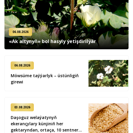
06.08.2026
«Ak altynyň» bol hasyly ýetişdirilýär
06.08.2026
Möwsüme taýýarlyk – üstünligiň
girewi
03.08.2026
Daşoguz welaýatynyň
ekerançylary künjiniň her
gektaryndan, ortaça, 10 sentner