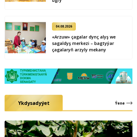
ug­ry
04.08.2026
«Arzuw» çagalar dynç alyş we
sagaldyş merkezi – bagtyýar
çagalaryň arzyly mekany
Ykdysadyýet
Ýene