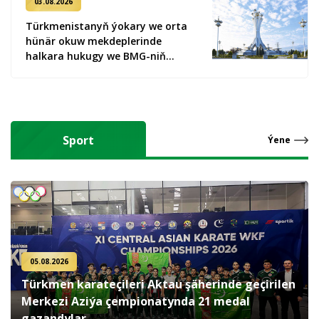
03.08.2026
Türkmenistanyň ýokary we orta
hünär okuw mekdeplerinde
halkara hukugy we BMG-niň
Tertipnamasy boýunça ýörite
okuw sapaklary giriziler
Sport
Ýene
05.08.2026
Türkmen karateçileri Aktau şäherinde geçirilen
Merkezi Aziýa çempionatynda 21 medal
gazandylar