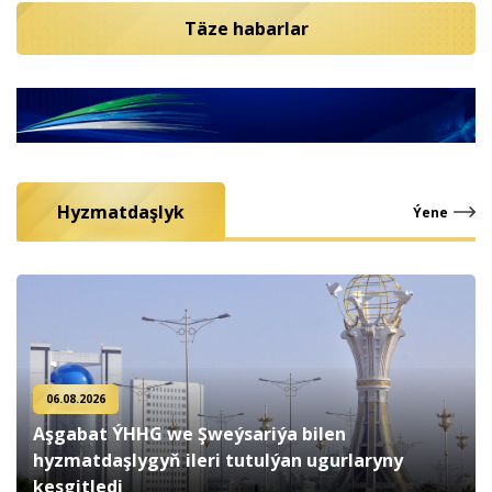
Täze habarlar
Hyzmatdaşlyk
Ýene
06.08.2026
Aşgabat ÝHHG we Şweýsariýa bilen
hyzmatdaşlygyň ileri tutulýan ugurlaryny
kesgitledi