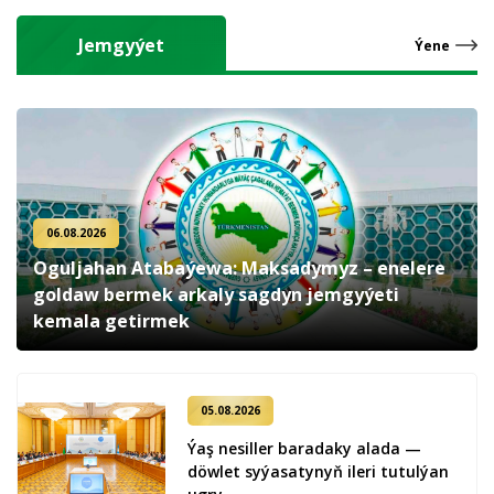
Jemgyýet
Ýene
06.08.2026
Oguljahan Atabaýewa: Maksadymyz – enelere
goldaw bermek arkaly sagdyn jemgyýeti
kemala getirmek
05.08.2026
Ýaş ne­sil­ler ba­ra­da­ky ala­da —
döw­let sy­ýa­sa­ty­nyň ile­ri tu­tul­ýan