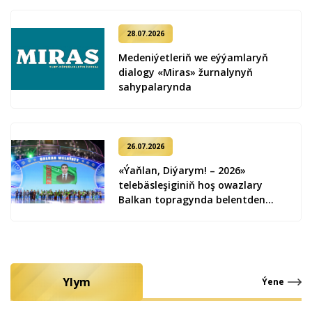
28.07.2026
Medeniýetleriň we eýýamlaryň
dialogy «Miras» žurnalynyň
sahypalarynda
26.07.2026
«Ýaňlan, Diýarym! – 2026»
telebäsleşiginiň hoş owazlary
Balkan topragynda belentden
ýaňlandy
Ylym
Ýene