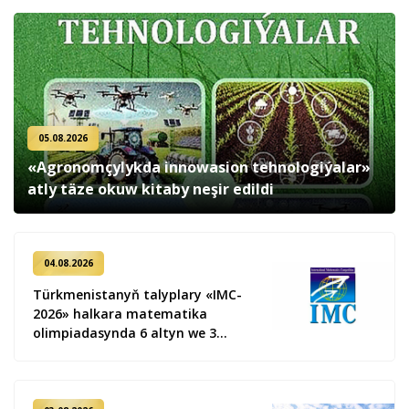
05.08.2026
«Agronomçylykda innowasion tehnologiýalar»
atly täze okuw kitaby neşir edildi
04.08.2026
Türkmenistanyň talyplary «IMC-
2026» halkara matematika
olimpiadasynda 6 altyn we 3
kümüş medal gazandy