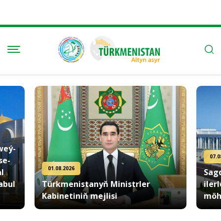
07.08.2026
Sagdyn durmuş ýörelgelerini
nistrler
ilerletmek — döwlet syýasatynyň
möhüm ugry