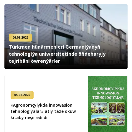
06.08.2026
Türkmen hünärmenleri Germaniýanyň
tehnologiýa uniwersitetinde öňdebaryjy
tejribäni öwrenýärler
05.08.2026
«Agronomçylykda innowasion
tehnologiýalar» atly täze okuw
kitaby neşir edildi