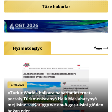
Täze habarlar
Hyzmatdaşlyk
Ýene
07.08.2026
«Turkic World» halkara habarlar internet-
portaly Türkmenistanyň Halk Maslahatynyň
mejlisine taýýarlygy we onuň geçirilşini giňden
beýan eder