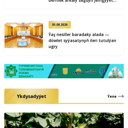
bermek arkaly sagdyn jemgyýeti
kemala getirmek
05.08.2026
Ýaş ne­sil­ler ba­ra­da­ky ala­da —
döw­let sy­ýa­sa­ty­nyň ile­ri tu­tul­ýan
ug­ry
Ykdysadyýet
Ýene