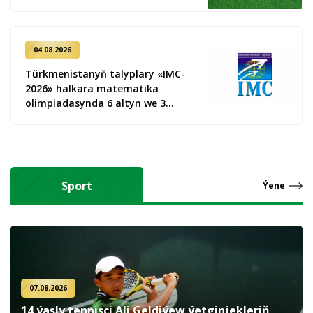
04.08.2026
Türkmenistanyň talyplary «IMC-
2026» halkara matematika
olimpiadasynda 6 altyn we 3
kümüş medal gazandy
Sport
Ýene
07.08.2026
14 ýaşly tennisçi Ali Geldiýew ýetginjekleriň