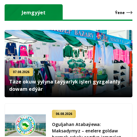
Jemgyýet
Ýene
07.08.2026
Täze okuw ýylyna taýýarlyk işleri gyzgalaňly
dowam edýär
06.08.2026
Oguljahan Atabaýewa:
Maksadymyz – enelere goldaw