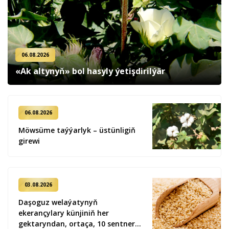
06.08.2026
«Ak altynyň» bol hasyly ýetişdirilýär
06.08.2026
Möwsüme taýýarlyk – üstünligiň
girewi
03.08.2026
Daşoguz welaýatynyň
ekerançylary künjiniň her
gektaryndan, ortaça, 10 sentner