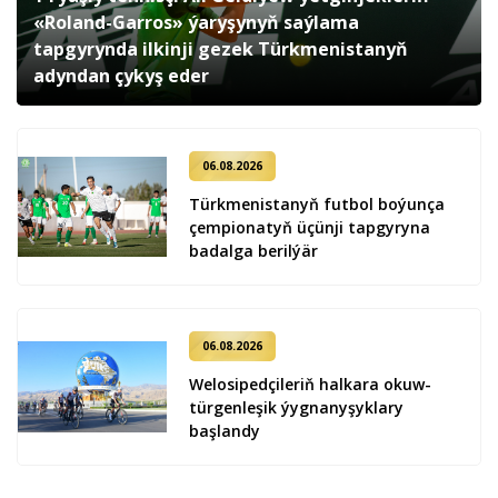
«Roland-Garros» ýaryşynyň saýlama
tapgyrynda ilkinji gezek Türkmenistanyň
adyndan çykyş eder
06.08.2026
Türkmenistanyň futbol boýunça
çempionatyň üçünji tapgyryna
badalga berilýär
06.08.2026
Welosipedçileriň halkara okuw-
türgenleşik ýygnanyşyklary
başlandy