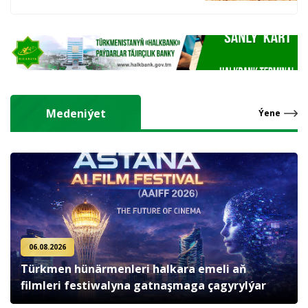
hasyl alýarlar
Medeniýet
Ýene
06.08.2026
Türkmen hünärmenleri halkara emeli aň
filmleri festiwalyna gatnaşmaga çagyrylýar