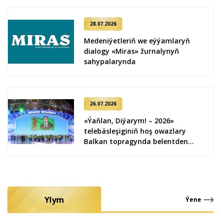
28.07.2026
Medeniýetleriň we eýýamlaryň
dialogy «Miras» žurnalynyň
sahypalarynda
26.07.2026
«Ýaňlan, Diýarym! – 2026»
telebäsleşiginiň hoş owazlary
Balkan topragynda belentden
ýaňlandy
Ylym
Ýene