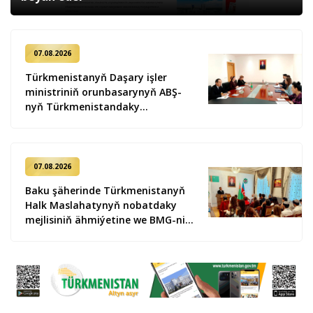
07.08.2026
Türkmenistanyň Daşary işler
ministriniň orunbasarynyň ABŞ-
nyň Türkmenistandaky
wagtlaýyn işler ynanylan wekili
bilen duşuşygy geçirildi
07.08.2026
Baku şäherinde Türkmenistanyň
Halk Maslahatynyň nobatdaky
mejlisiniň ähmiýetine we BMG-niň
«Halkara hukugyň ýyly, 2028» atly
Kararnamasyna bagyşlanan
maslahat geçirildi