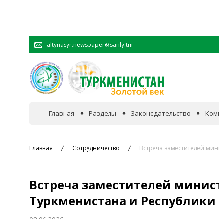
Ï
altynasyr.newspaper@sanly.tm
Главная
Разделы
Законодательство
Ком
В фокусе событий
Главная
Сотрудничество
Встреча заместителей мин
Официальная хроника
Встреча заместителей минис
Сотрудничество
Туркменистана и Республики