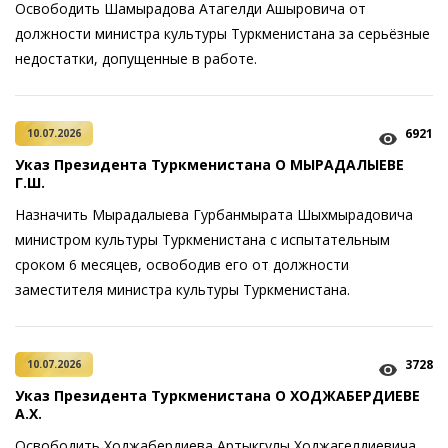
Освободить Шамырадова Атагелди Ашыровича от
должности министра культуры Туркменистана за серьёзные
недостатки, допущенные в работе.
6921
10.07.2026
Указ Президента Туркменистана О МЫРАДАЛЫЕВЕ
Г.Ш.
Назначить Мырадалыева Гурбанмырата Шыхмырадовича
министром культуры Туркменистана с испытательным
сроком 6 месяцев, освободив его от должности
заместителя министра культуры Туркменистана.
3728
10.07.2026
Указ Президента Туркменистана О ХОДЖАБЕРДИЕВЕ
А.Х.
Освободить Ходжабердиева Артыкгулы Ходжагелдиевича