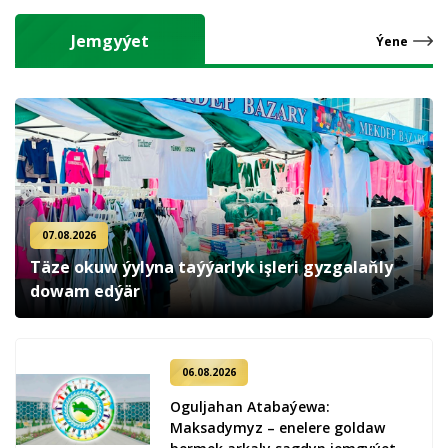
Jemgyýet
Ýene
07.08.2026
Täze okuw ýylyna taýýarlyk işleri gyzgalaňly
dowam edýär
06.08.2026
Oguljahan Atabaýewa:
Maksadymyz – enelere goldaw