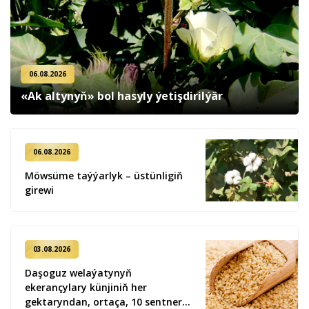
06.08.2026
«Ak altynyň» bol hasyly ýetişdirilýär
06.08.2026
Möwsüme taýýarlyk – üstünligiň
girewi
03.08.2026
Daşoguz welaýatynyň
ekerançylary künjiniň her
gektaryndan, ortaça, 10 sentner