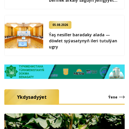
bermek arkaly sagdyn jemgyýeti
kemala getirmek
05.08.2026
Ýaş ne­sil­ler ba­ra­da­ky ala­da —
döw­let sy­ýa­sa­ty­nyň ile­ri tu­tul­ýan
ug­ry
Ykdysadyýet
Ýene