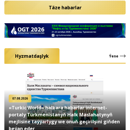
Täze habarlar
Hyzmatdaşlyk
Ýene
07.08.2026
«Turkic World» halkara habarlar internet-
portaly Türkmenistanyň Halk Maslahatynyň
mejlisine taýýarlygy we onuň geçirilşini giňden
beýan eder