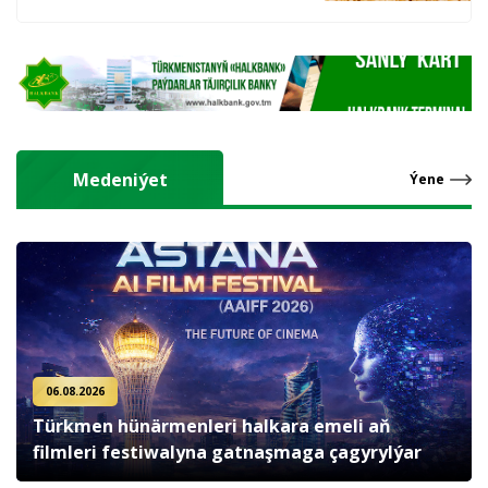
hasyl alýarlar
Medeniýet
Ýene
06.08.2026
Türkmen hünärmenleri halkara emeli aň
filmleri festiwalyna gatnaşmaga çagyrylýar