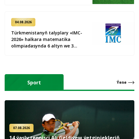
04.08.2026
Türkmenistanyň talyplary «IMC-
2026» halkara matematika
olimpiadasynda 6 altyn we 3
kümüş medal gazandy
Sport
Ýene
07.08.2026
14 ýaşly tennisçi Ali Geldiýew ýetginjekleriň