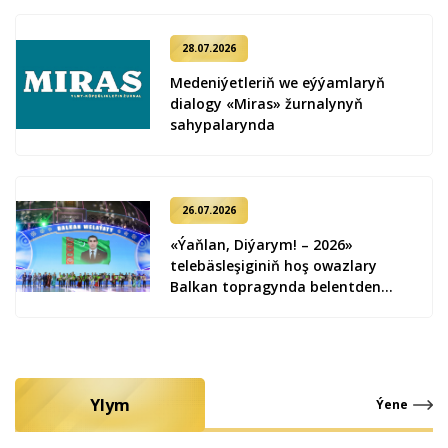
28.07.2026
Medeniýetleriň we eýýamlaryň
dialogy «Miras» žurnalynyň
sahypalarynda
26.07.2026
«Ýaňlan, Diýarym! – 2026»
telebäsleşiginiň hoş owazlary
Balkan topragynda belentden
ýaňlandy
Ylym
Ýene