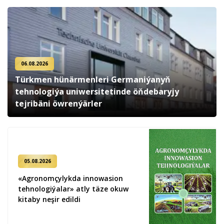
06.08.2026
Türkmen hünärmenleri Germaniýanyň
tehnologiýa uniwersitetinde öňdebaryjy
tejribäni öwrenýärler
05.08.2026
«Agronomçylykda innowasion
tehnologiýalar» atly täze okuw
kitaby neşir edildi