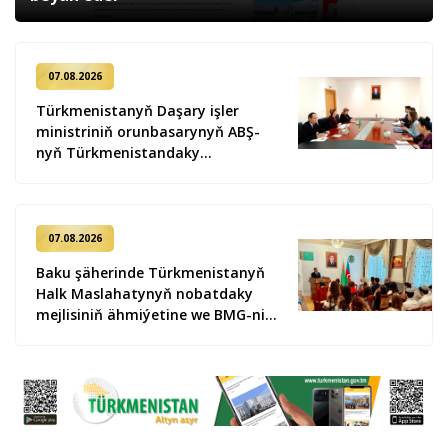
07.08.2026
Türkmenistanyň Daşary işler
ministriniň orunbasarynyň ABŞ-
nyň Türkmenistandaky
wagtlaýyn işler ynanylan wekili
bilen duşuşygy geçirildi
07.08.2026
Baku şäherinde Türkmenistanyň
Halk Maslahatynyň nobatdaky
mejlisiniň ähmiýetine we BMG-niň
«Halkara hukugyň ýyly, 2028» atly
Kararnamasyna bagyşlanan
maslahat geçirildi