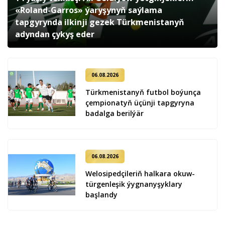
«Roland-Garros» ýaryşynyň saýlama
tapgyrynda ilkinji gezek Türkmenistanyň
adyndan çykyş eder
06.08.2026
Türkmenistanyň futbol boýunça
çempionatyň üçünji tapgyryna
badalga berilýär
06.08.2026
Welosipedçileriň halkara okuw-
türgenleşik ýygnanyşyklary
başlandy