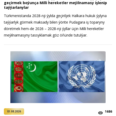
geçirmek boýunça Milli hereketler meýilnamasy işlenip
taýýarlanylar
Türkmenistanda 2028-nji ýylda geçiriljek Halkara hukuk ýylyna
taýýarlyk görmek maksady bilen ýörite Pudagara iş toparyny
döretmek hem-de 2026 – 2028-nji ýyllar üçin Milli hereketler
meýilnamasyny tassyklamak göz öňünde tutulýar.
1686
03.08.2026