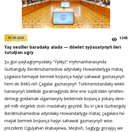
1245
05.08.2026
Ýaş ne­sil­ler ba­ra­da­ky ala­da — döw­let sy­ýa­sa­ty­nyň ile­ri
tu­tul­ýan ug­ry
Şu gün paý­tag­ty­myz­da­ky “Ýyl­dyz” myh­man­ha­na­syn­da
Gurbanguly Berdimuhamedow adyn­da­ky Ho­wan­dar­ly­ga mä­täç
ça­ga­la­ra he­ma­ýat ber­mek bo­ýun­ça ha­ýyr-sa­ha­wat gaz­na­sy­nyň
hem-de BMG-niň Ça­ga­lar gaz­na­sy­nyň Türk­me­nis­tan­da­ky we­kil­
ha­na­sy­nyň bi­le­lik­de gu­ra­ma­gyn­da di­ňe ene süý­di bi­len iý­mit­len­
dir­me­gi gol­da­mak ul­gam­la­ry­ny ber­kit­mek bo­ýun­ça ýo­ka­ry de­re­
je­li milli «te­ge­lek stol» mas­la­ha­ty ge­çi­ril­di. Bu iri çä­rä Gurbanguly
Berdimuhamedow adyn­da­ky Ho­wan­dar­ly­ga mä­täç ça­ga­la­ra he­
ma­ýat ber­mek bo­ýun­ça ha­ýyr-sa­ha­wat gaz­na­sy­nyň wi­se-
prezidenti Oguljahan Atabaýewa, Mej­li­siň, Sag­ly­gy go­ra­ýyş we