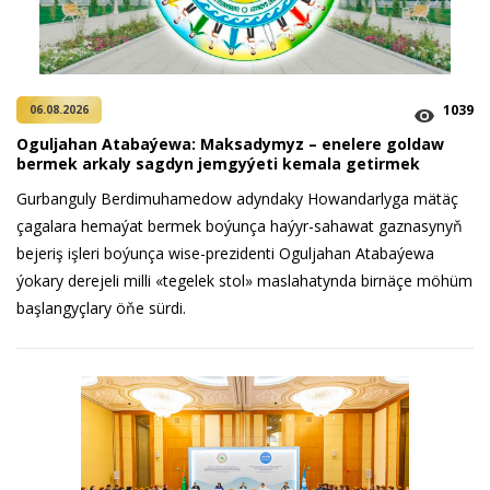
1039
06.08.2026
Oguljahan Atabaýewa: Maksadymyz – enelere goldaw
bermek arkaly sagdyn jemgyýeti kemala getirmek
Gurbanguly Berdimuhamedow adyndaky Howandarlyga mätäç
çagalara hemaýat bermek boýunça haýyr-sahawat gaznasynyň
bejeriş işleri boýunça wise-prezidenti Oguljahan Atabaýewa
ýokary derejeli milli «tegelek stol» maslahatynda birnäçe möhüm
başlangyçlary öňe sürdi.