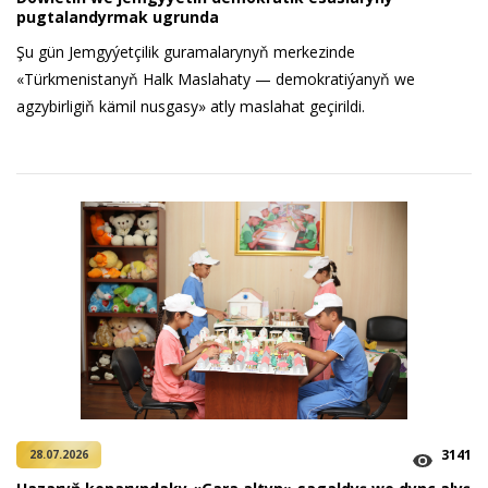
pugtalandyrmak ugrunda
Şu gün Jemgyýetçilik guramalarynyň merkezinde
«Türkmenistanyň Halk Maslahaty — demokratiýanyň we
agzybirligiň kämil nusgasy» atly maslahat geçirildi.
3141
28.07.2026