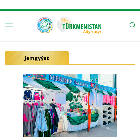
Jemgyýet