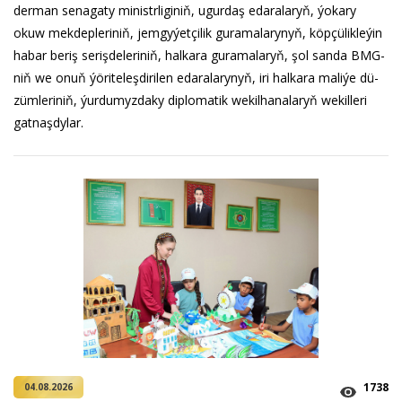
der­man se­na­ga­ty mi­nistr­li­gi­niň, ugur­daş eda­ra­la­ryň, ýo­ka­ry
okuw mek­dep­le­ri­niň, jem­gy­ýet­çi­lik guramalarynyň, köp­çü­lik­le­ýin
ha­bar be­riş se­riş­de­le­ri­niň, hal­ka­ra guramalaryň, şol san­da BMG-
niň we onuň ýö­ri­te­leş­di­ri­len eda­ra­la­ry­nyň, iri hal­ka­ra ma­li­ýe dü­
züm­le­ri­niň, ýur­du­myz­da­ky dip­lo­ma­tik we­kil­ha­na­la­ryň we­kil­le­ri
gat­naş­dy­lar.
1738
04.08.2026