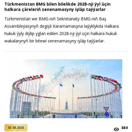
Türkmenistan BMG bilen bilelikde 2028-nji ýyl üçin
halkara çäreleriň senenamasyny işläp taýýarlar
Türkmenistan we BMG-niň Sekretariaty BMG-niň Baş
Assambleýasynyň degişli Kararnamasyna laýyklykda Halkara
hukuk ýyly diýlip yglan edilen 2028-nji ýyl üçin halkara hukuk
wakalarynyň bir bitewi senenamasyny işläp taýýarlar.
884
03.08.2026