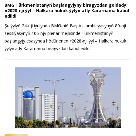
BMG Türkmenistanyň başlangyjyny biragyzdan goldady:
«2028-nji ýyl – Halkara hukuk ýyly» atly Kararnama kabul
edildi
Şu ýylyň 24-nji iýulynda BMG-niň Baş Assambleýasynyň 80-nji
sessiýasynyň 106-njy plenar mejlisinde Türkmenistanyň
başlangyjy esasynda hödürlenen «2028-nji ýyl – Halkara hukuk
ýyly» atly Kararnama biragyzdan kabul edildi.