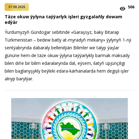
506
07.08.2026
Täze okuw ýylyna taýýarlyk işleri gyzgalaňly dowam
edýär
Ýurdumyzyň Gündogar sebitinde «Garaşsyz, baky Bitarap
Türkmenistan – bedew batly at-myradyň mekany» ýylynyň 1-nji
sentýabrynda dabaraly bellenilýän Bilimler we talyp ýaşlar
gününe hem-de täze okuw ýylyna taýýarlykly barmak maksady
bilen diňe bir bilim edaralarynda däl, eýsem, ilatyň üpjünçiligi
bilen baglanyşykly beýleki edara-kärhanalarda hem degişli işler
alnyp barylýar.