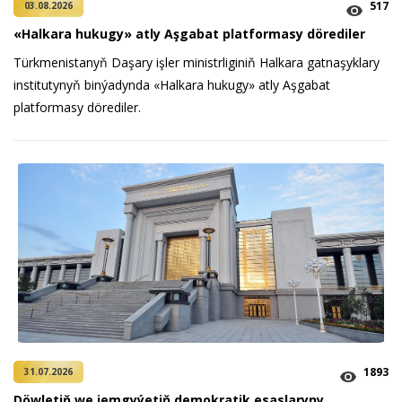
517
03.08.2026
«Halkara hukugy» atly Aşgabat platformasy dörediler
Türkmenistanyň Daşary işler ministrliginiň Halkara gatnaşyklary
institutynyň binýadynda «Halkara hukugy» atly Aşgabat
platformasy dörediler.
1893
31.07.2026
Döwletiň we jemgyýetiň demokratik esaslaryny