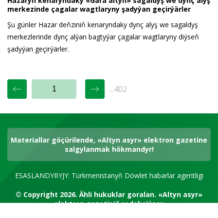
Hazaryň kenaryndaky «Gara altyn» sagaldyş we dynç alyş
merkezinde çagalar wagtlaryny şadyýan geçirýärler
Şu günler Hazar deňziniň kenaryndaky dynç alyş we sagaldyş
merkezlerinde dynç alýan bagtyýar çagalar wagtlaryny diýseň
şadyýan geçirýärler.
...402
Materiallar göçürilende, «Altyn asyr» elektron gazetine
salgylanmak hökmandyr!
ESASLANDYRYJY: Türkmenistanyň Döwlet habarlar agentligi
© Copyright 2026.
Ähli hukuklar goralan.
«Altyn asyr»
elektron gazetiniň redaksiýasy