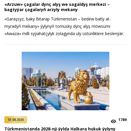
«Arzuw» çagalar dynç alyş we sagaldyş merkezi –
bagtyýar çagalaryň arzyly mekany
«Garaşsyz, baky Bitarap Türkmenistan – bedew batly at-
myradyň mekany» ýylynyň tomusky dynç alyş möwsümi
«Awaza» milli syýahatçylyk zolagynda uly üstünliklere beslenýär.
1789
03.08.2026
Türkmenistanda 2028-nji ýylda Halkara hukuk ýylyny