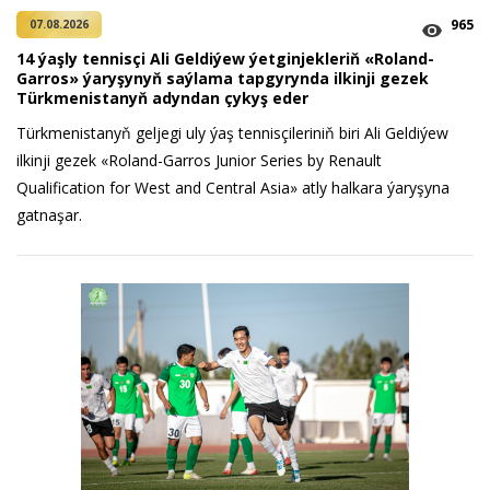
965
07.08.2026
14 ýaşly tennisçi Ali Geldiýew ýetginjekleriň «Roland-
Garros» ýaryşynyň saýlama tapgyrynda ilkinji gezek
Türkmenistanyň adyndan çykyş eder
Türkmenistanyň geljegi uly ýaş tennisçileriniň biri Ali Geldiýew
ilkinji gezek «Roland-Garros Junior Series by Renault
Qualification for West and Central Asia» atly halkara ýaryşyna
gatnaşar.