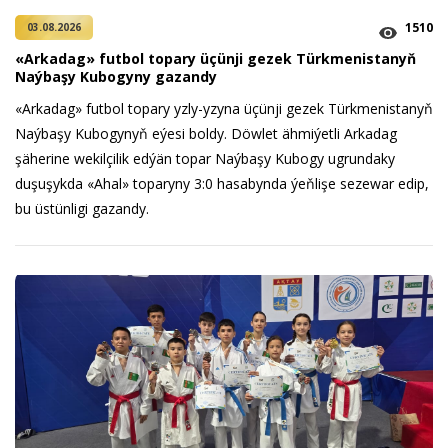
1510
03.08.2026
«Arkadag» futbol topary üçünji gezek Türkmenistanyň
Naýbaşy Kubogyny gazandy
«Arkadag» futbol topary yzly-yzyna üçünji gezek Türkmenistanyň
Naýbaşy Kubogynyň eýesi boldy. Döwlet ähmiýetli Arkadag
şäherine wekilçilik edýän topar Naýbaşy Kubogy ugrundaky
duşuşykda «Ahal» toparyny 3:0 hasabynda ýeňlişe sezewar edip,
bu üstünligi gazandy.