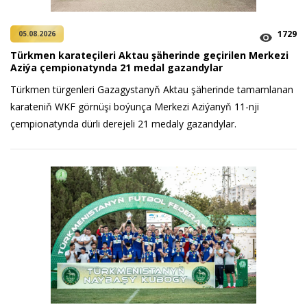
1729
05.08.2026
Türkmen karateçileri Aktau şäherinde geçirilen Merkezi
Aziýa çempionatynda 21 medal gazandylar
Türkmen türgenleri Gazagystanyň Aktau şäherinde tamamlanan
karateniň WKF görnüşi boýunça Merkezi Aziýanyň 11-nji
çempionatynda dürli derejeli 21 medaly gazandylar.