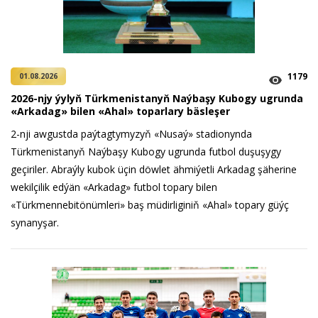
1179
01.08.2026
2026-njy ýylyň Türkmenistanyň Naýbaşy Kubogy ugrunda
«Arkadag» bilen «Ahal» toparlary bäsleşer
2-nji awgustda paýtagtymyzyň «Nusaý» stadionynda
Türkmenistanyň Naýbaşy Kubogy ugrunda futbol duşuşygy
geçiriler. Abraýly kubok üçin döwlet ähmiýetli Arkadag şäherine
wekilçilik edýän «Arkadag» futbol topary bilen
«Türkmennebitönümleri» baş müdirliginiň «Ahal» topary güýç
synanyşar.