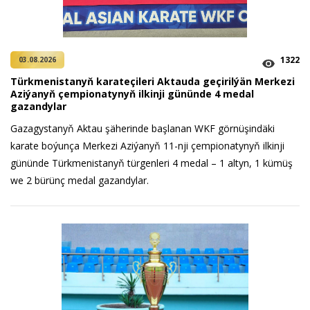
1322
03.08.2026
Türkmenistanyň karateçileri Aktauda geçirilýän Merkezi
Aziýanyň çempionatynyň ilkinji gününde 4 medal
gazandylar
Gazagystanyň Aktau şäherinde başlanan WKF görnüşindäki
karate boýunça Merkezi Aziýanyň 11-nji çempionatynyň ilkinji
gününde Türkmenistanyň türgenleri 4 medal – 1 altyn, 1 kümüş
we 2 bürünç medal gazandylar.