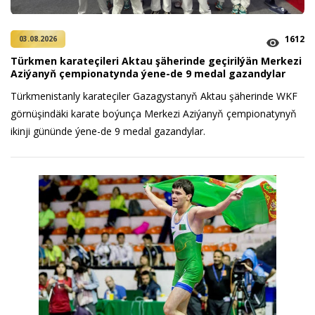
1612
03.08.2026
Türkmen karateçileri Aktau şäherinde geçirilýän Merkezi
Aziýanyň çempionatynda ýene-de 9 medal gazandylar
Türkmenistanly karateçiler Gazagystanyň Aktau şäherinde WKF
görnüşindäki karate boýunça Merkezi Aziýanyň çempionatynyň
ikinji gününde ýene-de 9 medal gazandylar.