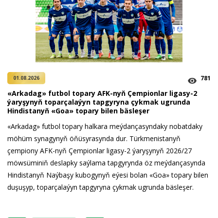
781
01.08.2026
«Arkadag» futbol topary AFK-nyň Çempionlar ligasy-2
ýaryşynyň toparçalaýyn tapgyryna çykmak ugrunda
Hindistanyň «Goa» topary bilen bäsleşer
«Arkadag» futbol topary halkara meýdançasyndaky nobatdaky
möhüm synagynyň öňüsyrasynda dur. Türkmenistanyň
çempiony AFK-nyň Çempionlar ligasy-2 ýaryşynyň 2026/27
möwsüminiň deslapky saýlama tapgyrynda öz meýdançasynda
Hindistanyň Naýbaşy kubogynyň eýesi bolan «Goa» topary bilen
duşuşyp, toparçalaýyn tapgyryna çykmak ugrunda bäsleşer.