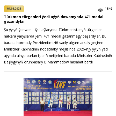
1549
03.08.2026
Türkmen türgenleri ýedi aýyň dowamynda 471 medal
gazandylar
Şu ýylyň ýanwar – iýul aýlarynda Türkmenistanyň türgenleri
halkara ýaryşlarda jemi 471 medal gazanmagy başardylar. Bu
barada hormatly Prezidentimiziň sanly ulgam arkaly geçiren
Ministrler Kabinetiniň nobatdaky mejlisinde 2026-njy ýylyň ýedi
aýynda alnyp barlan işleriň netijeleri barada Ministrler Kabinetiniň
Başlygynyň orunbasary B.Mämmedow hasabat berdi.