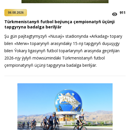
911
06.08.2026
Türkmenistanyň futbol boýunça çempionatyň üçünji
tapgyryna badalga berilýär
Şu gün paýtagtymyzyň «Nusaý» stadionynda «Arkadag» topary
bilen «Merw» toparynyň arasyndaky 15-nji tapgyryň duşuşygy
bilen Ýokary ligasynyň futbol toparlarynyň arasynda geçirilýän
2026-njy ýylyň möwsümindäki Türkmenistanyň futbol
çempionatynyň üçünji tapgyryna badalga berilýär.