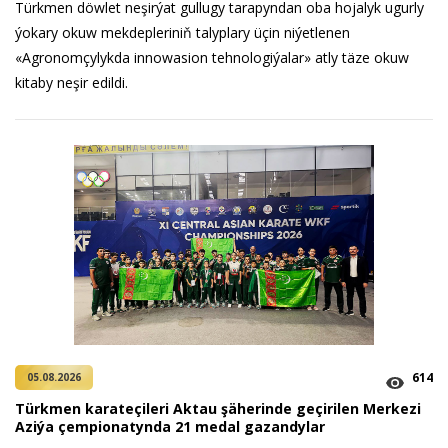
Türkmen döwlet neşirýat gullugy tarapyndan oba hojalyk ugurly
ýokary okuw mekdepleriniň talyplary üçin niýetlenen
«Agronomçylykda innowasion tehnologiýalar» atly täze okuw
kitaby neşir edildi.
614
05.08.2026
Türkmen karateçileri Aktau şäherinde geçirilen Merkezi
Aziýa çempionatynda 21 medal gazandylar