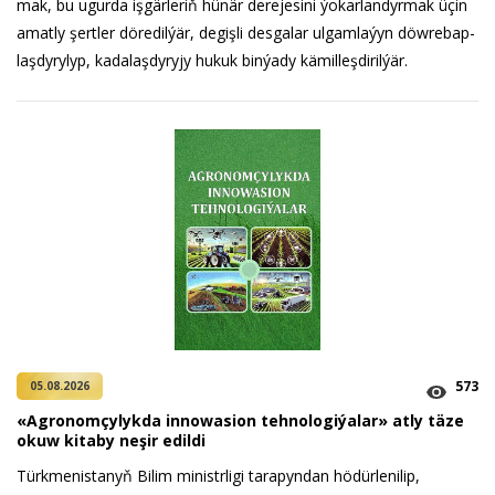
mak, bu ugur­da iş­gär­le­riň hü­när de­re­je­si­ni ýo­kar­lan­dyr­mak üçin
amat­ly şert­ler dö­re­dil­ýär, de­giş­li des­ga­lar ul­gam­la­ýyn döw­re­bap­
laş­dy­ry­lyp, ka­da­laş­dy­ry­jy hu­kuk bin­ýa­dy kä­mil­leş­di­ril­ýär.
573
05.08.2026
«Agronomçylykda innowasion tehnologiýalar» atly täze
okuw kitaby neşir edildi
Türkmenistanyň Bilim ministrligi tarapyndan hödürlenilip,