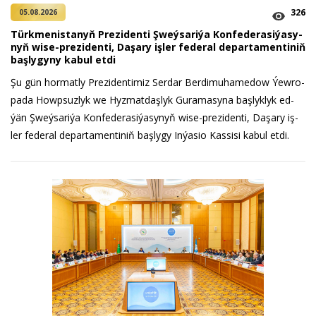
326
05.08.2026
Türk­me­nis­ta­nyň Prezidenti Şweý­sa­ri­ýa Kon­fe­de­ra­si­ýa­sy­
nyň wi­se-prezidenti, Da­şa­ry iş­ler fe­de­ral de­par­ta­men­ti­niň
baş­ly­gy­ny ka­bul et­di
Şu gün hor­mat­ly Prezidentimiz Serdar Berdimuhamedow Ýew­ro­
pa­da Howp­suz­lyk we Hyz­mat­daş­lyk Gu­ra­ma­sy­na baş­lyk­lyk ed­
ýän Şweý­sa­ri­ýa Kon­fe­de­ra­si­ýa­sy­nyň wi­se-prezidenti, Da­şa­ry iş­
ler fe­de­ral de­par­ta­men­ti­niň baş­ly­gy In­ýa­sio Kas­si­si ka­bul et­di.