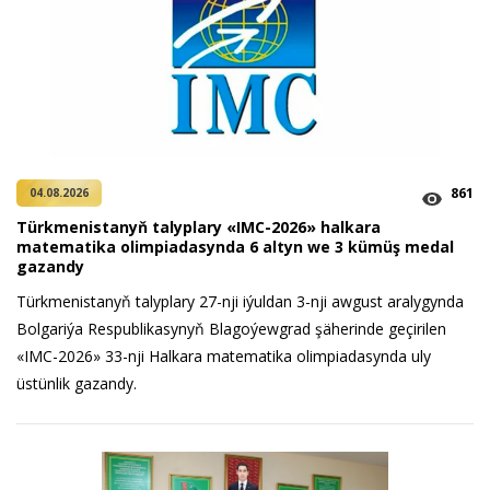
861
04.08.2026
Türkmenistanyň talyplary «IMC-2026» halkara
matematika olimpiadasynda 6 altyn we 3 kümüş medal
gazandy
Türkmenistanyň talyplary 27-nji iýuldan 3-nji awgust aralygynda
Bolgariýa Respublikasynyň Blagoýewgrad şäherinde geçirilen
«IMC-2026» 33-nji Halkara matematika olimpiadasynda uly
üstünlik gazandy.