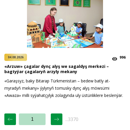
996
04.08.2026
«Arzuw» çagalar dynç alyş we sagaldyş merkezi –
bagtyýar çagalaryň arzyly mekany
«Garaşsyz, baky Bitarap Türkmenistan – bedew batly at-
myradyň mekany» ýylynyň tomusky dynç alyş möwsümi
«Awaza» milli syýahatçylyk zolagynda uly üstünliklere beslenýär.
...3370