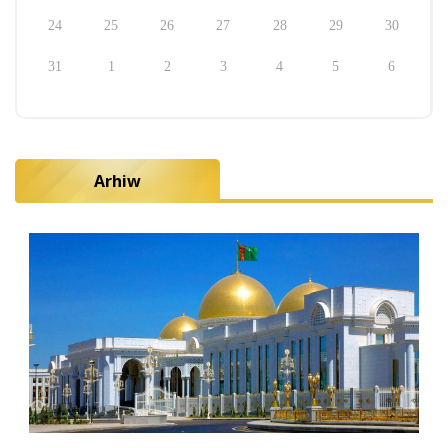
24
25
26
27
28
29
30
31
1
2
3
4
5
6
Arhiw