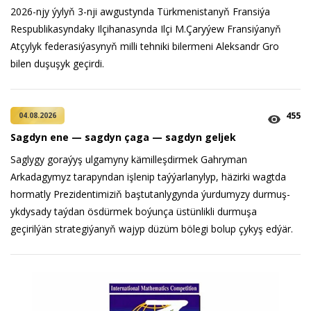
2026-njy ýylyň 3-nji awgustynda Türkmenistanyň Fransiýa
Respublikasyndaky Ilçihanasynda Ilçi M.Çaryýew Fransiýanyň
Atçylyk federasiýasynyň milli tehniki bilermeni Aleksandr Gro
bilen duşuşyk geçirdi.
455
04.08.2026
Sagdyn ene — sagdyn çaga — sagdyn geljek
Saglygy goraýyş ulgamyny kämilleşdirmek Gahryman
Arkadagymyz tarapyndan işlenip taýýarlanylyp, häzirki wagtda
hormatly Prezidentimiziň baştutanlygynda ýurdumyzy durmuş-
ykdysady taýdan ösdürmek boýunça üstünlikli durmuşa
geçirilýän strategiýanyň wajyp düzüm bölegi bolup çykyş edýär.