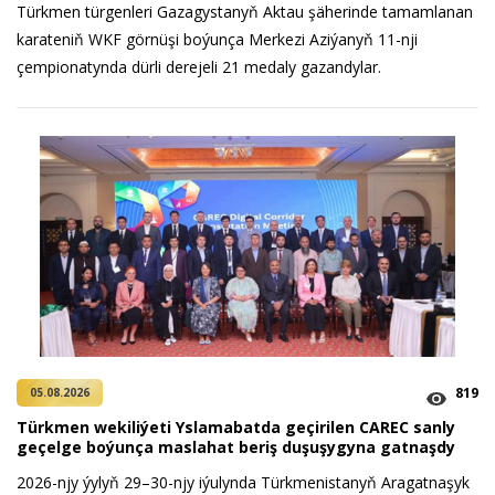
Türkmen türgenleri Gazagystanyň Aktau şäherinde tamamlanan
karateniň WKF görnüşi boýunça Merkezi Aziýanyň 11-nji
çempionatynda dürli derejeli 21 medaly gazandylar.
819
05.08.2026
Türkmen wekiliýeti Yslamabatda geçirilen CAREC sanly
geçelge boýunça maslahat beriş duşuşygyna gatnaşdy
2026-njy ýylyň 29–30-njy iýulynda Türkmenistanyň Aragatnaşyk