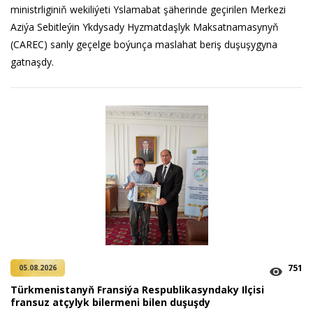
ministrliginiň wekiliýeti Yslamabat şäherinde geçirilen Merkezi
Aziýa Sebitleýin Ykdysady Hyzmatdaşlyk Maksatnamasynyň
(CAREC) sanly geçelge boýunça maslahat beriş duşuşygyna
gatnaşdy.
751
05.08.2026
Türkmenistanyň Fransiýa Respublikasyndaky Ilçisi
fransuz atçylyk bilermeni bilen duşuşdy