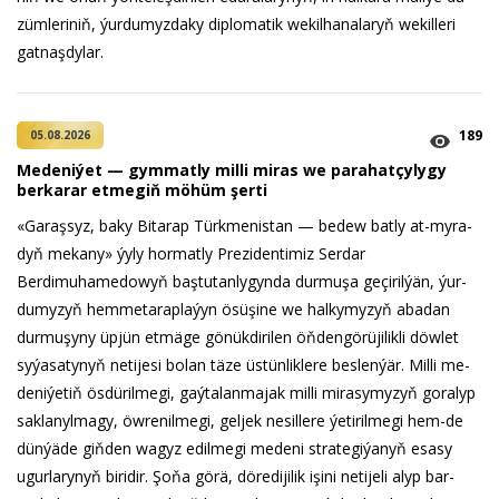
züm­le­ri­niň, ýur­du­myz­da­ky dip­lo­ma­tik we­kil­ha­na­la­ryň we­kil­le­ri
gat­naş­dy­lar.
189
05.08.2026
Me­de­ni­ýet — gym­mat­ly milli mi­ras we pa­ra­hat­çy­ly­gy
ber­ka­rar et­me­giň mö­hüm şer­ti
«Ga­raş­syz, ba­ky Bi­ta­rap Türk­me­nis­tan — be­dew bat­ly at-my­ra­
dyň me­ka­ny» ýy­ly hor­mat­ly Prezidentimiz Serdar
Berdimuhamedowyň baş­tu­tan­ly­gyn­da dur­mu­şa ge­çi­ril­ýän, ýur­
du­my­zyň hem­me­ta­rap­la­ýyn ösü­şi­ne we hal­ky­my­zyň aba­dan
dur­mu­şy­ny üp­jün et­mä­ge gö­nük­di­ri­len öň­den­gö­rü­ji­lik­li döw­let
sy­ýa­sa­ty­nyň ne­ti­je­si bo­lan tä­ze üs­tün­lik­le­re bes­len­ýär. Milli me­
de­ni­ýe­tiň ös­dü­ril­me­gi, gaý­ta­lan­ma­jak milli mi­ra­sy­my­zyň go­ra­lyp
sak­la­nyl­ma­gy, öw­re­nil­me­gi, gel­jek ne­sil­le­re ýe­ti­ril­me­gi hem-de
dün­ýä­de giň­den wa­gyz edil­me­gi me­de­ni stra­te­gi­ýa­nyň esa­sy
ugur­la­ry­nyň bi­ri­dir. Şo­ňa gö­rä, dö­re­di­ji­lik işi­ni ne­ti­je­li alyp bar­