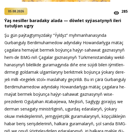
285
05.08.2026
Ýaş ne­sil­ler ba­ra­da­ky ala­da — döw­let sy­ýa­sa­ty­nyň ile­ri
tu­tul­ýan ug­ry
Şu gün paý­tag­ty­myz­da­ky “Ýyl­dyz” myh­man­ha­na­syn­da
Gurbanguly Berdimuhamedow adyn­da­ky Ho­wan­dar­ly­ga mä­täç
ça­ga­la­ra he­ma­ýat ber­mek bo­ýun­ça ha­ýyr-sa­ha­wat gaz­na­sy­nyň
hem-de BMG-niň Ça­ga­lar gaz­na­sy­nyň Türk­me­nis­tan­da­ky we­kil­
ha­na­sy­nyň bi­le­lik­de gu­ra­ma­gyn­da di­ňe ene süý­di bi­len iý­mit­len­
dir­me­gi gol­da­mak ul­gam­la­ry­ny ber­kit­mek bo­ýun­ça ýo­ka­ry de­re­
je­li milli «te­ge­lek stol» mas­la­ha­ty ge­çi­ril­di. Bu iri çä­rä Gurbanguly
Berdimuhamedow adyn­da­ky Ho­wan­dar­ly­ga mä­täç ça­ga­la­ra he­
ma­ýat ber­mek bo­ýun­ça ha­ýyr-sa­ha­wat gaz­na­sy­nyň wi­se-
prezidenti Oguljahan Atabaýewa, Mej­li­siň, Sag­ly­gy go­ra­ýyş we
der­man se­na­ga­ty mi­nistr­li­gi­niň, ugur­daş eda­ra­la­ryň, ýo­ka­ry
okuw mek­dep­le­ri­niň, jem­gy­ýet­çi­lik guramalarynyň, köp­çü­lik­le­ýin
ha­bar be­riş se­riş­de­le­ri­niň, hal­ka­ra guramalaryň, şol san­da BMG-
niň we onuň ýö­ri­te­leş­di­ri­len eda­ra­la­ry­nyň, iri hal­ka­ra ma­li­ýe dü­