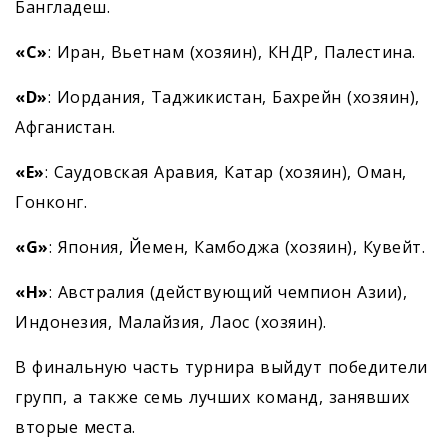
Бангладеш.
«
C
»
: Иран, Вьетнам (хозяин), КНДР, Палестина.
«
D
»
: Иордания, Таджикистан, Бахрейн (хозяин),
Афганистан.
«
E
»
: Саудовская Аравия, Катар (хозяин), Оман,
Гонконг.
«
G
»
: Япония, Йемен, Камбоджа (хозяин), Кувейт.
«
H
»
: Австралия (действующий чемпион Азии),
Индонезия, Малайзия, Лаос (хозяин).
В финальную часть турнира выйдут победители
групп, а также семь лучших команд, занявших
вторые места.