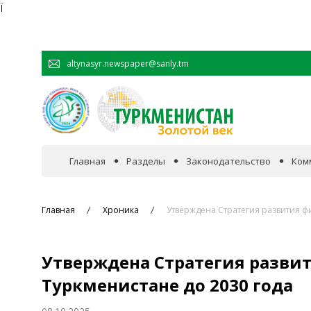
Ï
altynasyr.newspaper@sanly.tm
Главная
Разделы
Законодательство
Ком
В фокусе событий
Главная
Хроника
Утверждена Стратегия развития ф
Официальная хроника
Утверждена Стратегия развит
Сотрудничество
Туркменистане до 2030 года