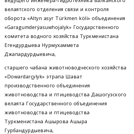
ведущего инженера-гидротехника Балканского
велаятского отделения связи и контроля
оборота «Altyn asyr Türkmen köli» объединения
«Garagumderýasuwhojalyk» Государственного
комитета водного хозяйства Туркменистана
Егендур­дыева Нурмухаммета
Джапардурдыевича,
старшего чабана животноводческого хозяйства
«Dowardarçylyk» этрапа Шават
производственного объединения
животноводства и птицеводства Дашогузского
велаята Государственного объединения
животноводства и птицеводства
Туркменистана Ашырова Ашыра
Гурбандурдыевича,