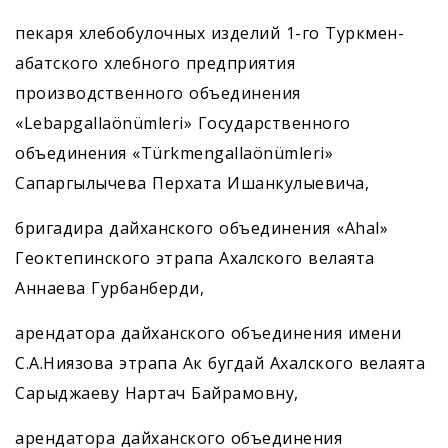
пекаря хлебобулочных изделий 1-го Туркмен­
абатского хлебного предприятия
производственного объединения
«Lebapgallaönümleri» Государственного
объединения «Türkmengallaönümleri»
Сапаргылычева Перхата Ишанкулыевича,
бригадира дайханского объединения «Ahal»
Геоктепинского этрапа Ахалского велаята
Аннаева Гурбанберди,
арендатора дайханского объединения имени
С.А.Ниязова этрапа Ак бугдай Ахалского велаята
Сарыджаеву Нартач Байрамовну,
арендатора дайханского объединения