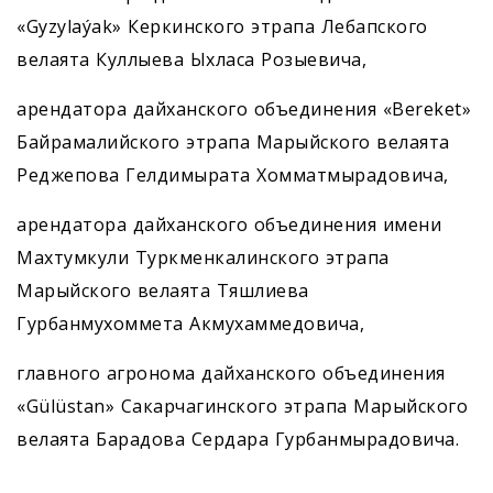
«Gyzylaýak» Керкинского этрапа Лебапского
велая­та Куллыева Ыхласа Розыевича,
арендатора дайханского объединения «Bereket»
Байрамалийского этрапа Марыйского велаята
Реджепова Гелдимырата Хомматмырадовича,
арендатора дайханского объединения имени
Махтумкули Туркменкалинского этрапа
Марыйского велаята Тяшлиева
Гурбанмухоммета Акмухаммедовича,
главного агронома дайханского объединения
«Gülüstan» Сакарчагинского этрапа Марыйского
велаята Барадова Сердара Гурбанмырадовича.