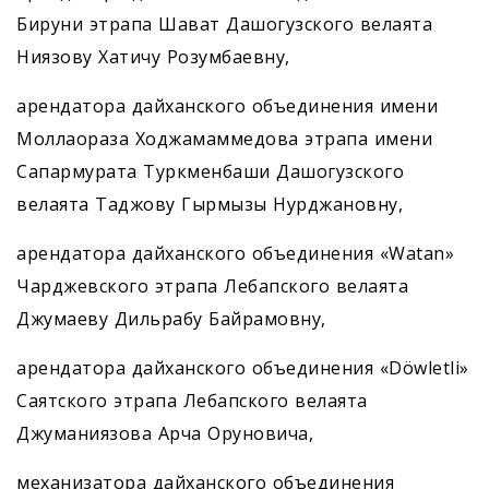
Бируни этрапа Шават Дашогузского велаята
Ниязову Хатичу Розумбаевну,
арендатора дайханского объединения имени
Моллаораза Ходжамаммедова этрапа имени
Сапармурата Туркменбаши Дашогузского
велаята Таджову Гырмызы Нурджановну,
арендатора дайханского объединения «Watan»
Чарджевского этрапа Лебапского велаята
Джумаеву Дильрабу Байрамовну,
арендатора дайханского объединения «Döwletli»
Саятского этрапа Лебапского велаята
Джуманиязова Арча Оруновича,
механизатора дайханского объединения