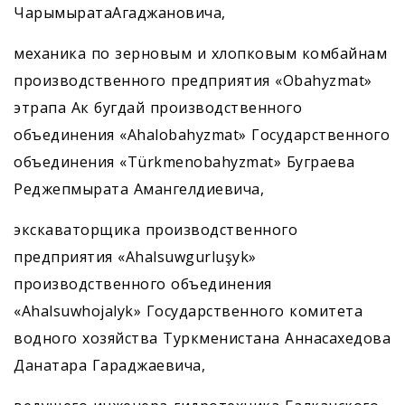
ЧарымыратаАгаджановича,
механика по зерновым и хлопковым комбайнам
производственного предприятия «Obahyzmat»
этрапа Ак бугдай производственного
объединения «Ahalobahyzmat» Государственного
объединения «Türkmenobahyzmat» Буграева
Реджепмырата Амангелдиевича,
экскаваторщика производственного
предприятия «Ahalsuwgurluşyk»
производственного объединения
«Ahalsuwhojalyk» Государственного комитета
водного хозяйства Туркменистана Аннасахедова
Данатара Гараджаевича,