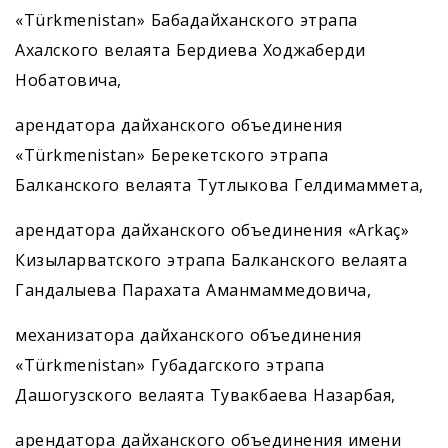
«Türkmenistan» Бабадайханского этрапа
Ахалского велаята Бердиева Ходжаберди
Нобатовича,
арендатора дайханского объединения
«Türkmenistan» Берекетского этрапа
Балканского велаята Тутлыкова Гелдимаммета,
арендатора дайханского объединения «Arkaç»
Кизыларватского этрапа Балканского велаята
Гандалыева Парахата Аманмаммедовича,
механизатора дайханского объединения
«Türkmenistan» Губадагского этрапа
Дашогузского велаята Тувакбаева Назарбая,
арендатора дайханского объединения имени