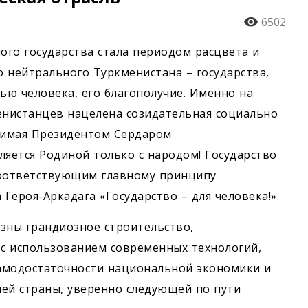
6502
го государства стала периодом расцвета и
 нейтрального Туркменистана – государства,
ю человека, его благополучие. Именно на
нистанцев нацелена созидательная социально
димая Президентом Сердаром
яется Родиной только с народом! Государство
 соответствующим главному принципу
ероя-Аркадага «Государство – для человека!».
зны грандиозное строительство,
с использова­нием современных технологий,
амодостаточности национальной экономики и
ей страны, уверенно следующей по пути