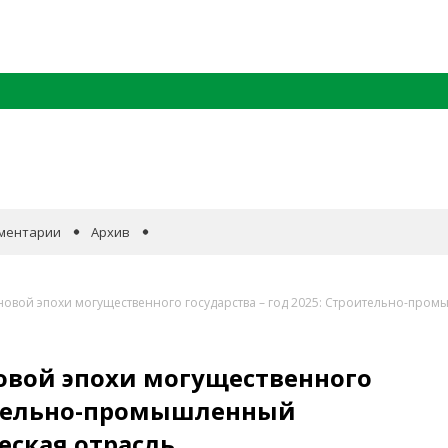
ментарии
Архив
овой эпохи могущественного государства – год 2025: Строительно-пром
овой эпохи могущественного
оительно-промышленный
еская отрасль