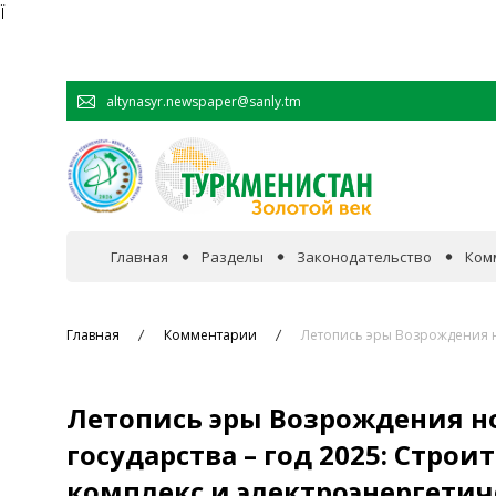
Ï
altynasyr.newspaper@sanly.tm
Главная
Разделы
Законодательство
Ком
В фокусе событий
Главная
Комментарии
Летопись эры Возрождения н
Официальная хроника
Летопись эры Возрождения н
Сотрудничество
государства – год 2025: Стр
комплекс и электроэнергетич