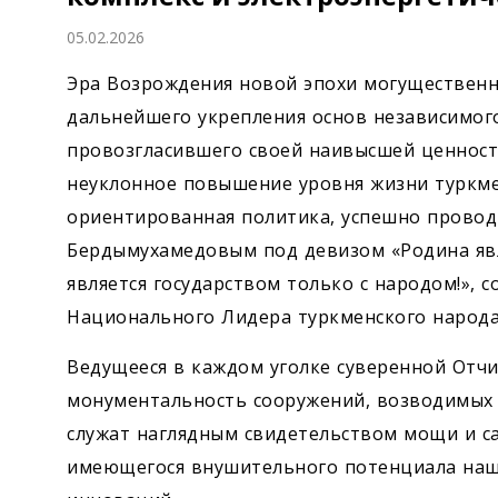
Экономика
05.02.2026
Общество
Эра Возрождения новой эпохи могущественно
дальнейшего укрепления основ независимого
Культура
провозгласившего своей наивысшей ценность
неуклонное повышение уровня жизни туркме
Наука
ориентированная политика, успешно прово
Бердымухамедовым под девизом «Родина явл
Спорт
является государством только с народом!»,
Национального Лидера туркменского народа Г
Ведущееся в каждом уголке суверенной Отчи
монументальность сооружений, возводимых 
служат наглядным свидетельством мощи и с
имеющегося внушительного потенциала наш