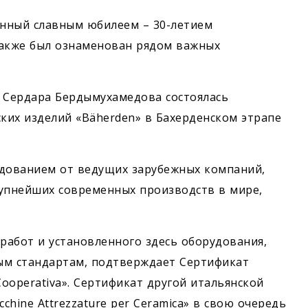
нный славным юбилеем – 30-летием
также был ознаменован рядом важных
а Сердара Бердымухамедова состоялась
ких изделий «Bäherden» в Бахерденском этрапе
дованием от ведущих зарубежных компаний,
рупнейших современных производств в мире,
абот и установленного здесь оборудования,
м стандартам, подтверждает Сертификат
Cooperativa». Сертификат другой итальянской
acchine Attrezzature per Ceramica» в свою очередь