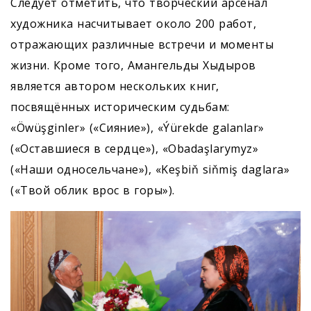
Следует отметить, что творческий арсенал
художника насчитывает около 200 работ,
отражающих различные встречи и моменты
жизни. Кроме того, Амангельды Хыдыров
является автором нескольких книг,
посвящённых историческим судьбам:
«Öwüşginler» («Сияние»), «Ýürekde galanlar»
(«Оставшиеся в сердце»), «Obadaşlarymyz»
(«Наши односельчане»), «Keşbiň siňmiş daglara»
(«Твой облик врос в горы»).