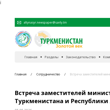
Ï
altynasyr.newspaper@sanly.tm
Главная
Разделы
Законодательство
Ком
В фокусе событий
Главная
Сотрудничество
Встреча заместителей мин
Официальная хроника
Встреча заместителей минис
Сотрудничество
Туркменистана и Республики