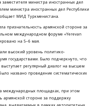
ча заместителя министра иностранных дел
елем министра иностранных дел Республики
ообщает МИД Туркменистана.
ила признательность армянской стороне за
ельном международном форуме «Yerevan
ировано на 5–6 мая.
али высокий уровень политико-
мя государствами. Было подчеркнуто, что
 выступает регулярный диалог на высшем
было названо проведение систематических
а международных площадках, при этом
ь армянской стороне за поддержку
ана, выдвигаемых в рамках авторитетных