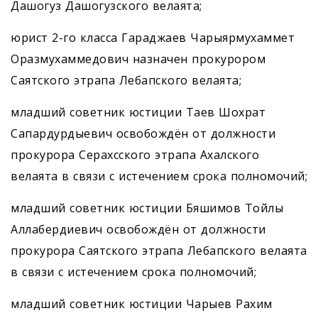
Дашогуз Дашогузского велаята;
юрист 2-го класса Гараджаев Чарыярмухаммет
Оразмухаммедович назначен прокурором
Саятского этрапа Лебапского велаята;
младший советник юстиции Таев Шохрат
Сапардурдыевич освобождён от должности
прокурора Серахсского этрапа Ахалского
велаята в связи с истечением срока полномочий;
младший советник юстиции Бяшимов Тойлы
Аллабердиевич освобождён от должности
прокурора Саятского этрапа Лебапского велаята
в связи с истечением срока полномочий;
младший советник юстиции Чарыев Рахим