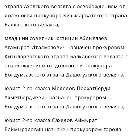
этрапа Ахалского велаята с освобождением от
должности прокурора Кизыларватского этрапа
Балканского велаята;
младший советник юстиции Абдыллаев
Агамырат Италмазович назначен прокурором
Кизыларватского этрапа Балканского велаята с
освобождением от должности прокурора
Болдумсазского этрапа Дашогузского велаята;
юрист 2-го класса Медедов Перхатберди
Ахметбердиевич назначен прокурором
Болдумсазского этрапа Даш­огузского велаята;
юрист 2-го класса Сахедов Аймырат
Баймырадович назначен прокурором города