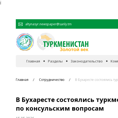
Ï
altynasyr.newspaper@sanly.tm
Главная
Разделы
Законодательство
Ком
В фокусе событий
Главная
Сотрудничество
В Бухаресте состоялись т
Официальная хроника
В Бухаресте состоялись турк
Сотрудничество
по консульским вопросам