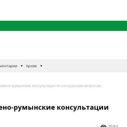
ментарии
Архив
уркмено-румынские консультации по консульским вопросам
мено-румынские консультации
3584