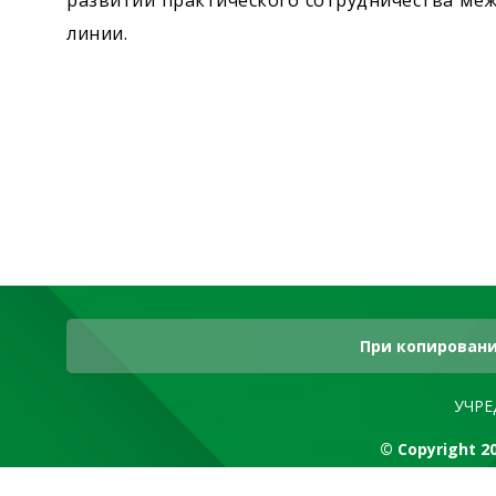
развитии практического сотрудничества ме
линии.
При копировани
УЧРЕ
© Copyright 