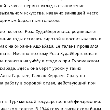
ей в числе первых вклад в становление
зыкальном искусстве, навечно занявшей место
торимым бархатным голосом.
о нелегко. Роза Худайбергенова, родившаяся
ранние годы осталась сиротой и воспитывалась в
мак на окраине Ашхабада. Её талант проявился
ернате. Именно поэтому Роза Худайбергенова в
ла принята на учёбу в студию при Туркменском
абаде. Здесь она берёт уроки у таких
Алты Гарлыев, Галпак Херраев. Сразу по
 на работу в хоровой отдел, действующий при
ает в Туркменской государственной филармонии,
ическом театре. В 1944 году в связи с семейным