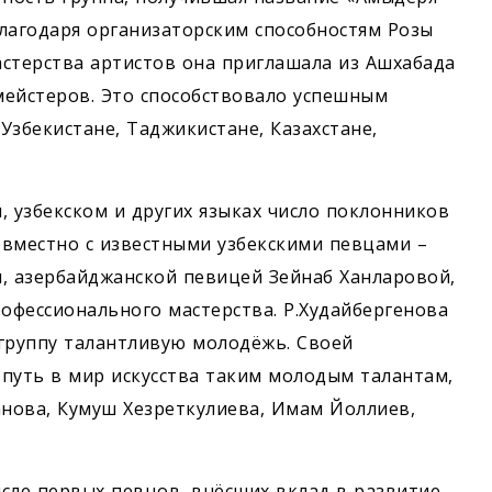
лагодаря организаторским способностям Розы
стерства артистов она приглашала из Ашхабада
мейстеров. Это способствовало успешным
Узбекистане, Таджикистане, Казахстане,
, узбекском и других языках число поклонников
совместно с известными узбекскими певцами –
 азербайджанской певицей Зейнаб Ханларовой,
рофессионального мастерства. Р.Худайбергенова
группу талантливую молодёжь. Своей
путь в мир искусства таким молодым талантам,
нова, Кумуш Хезреткулиева, Имам Йоллиев,
сле первых певцов, внёсших вклад в развитие