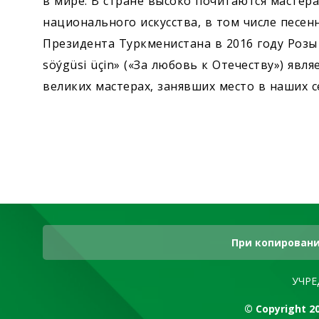
в мире. В стране высоко почитаются мастер
национального искусства, в том числе песе
Президента Туркменистана в 2016 году Розы
söýgüsi üçin» («За любовь к Отечеству») явл
великих мастерах, занявших место в наших се
При копировани
УЧРЕ
© Copyright 