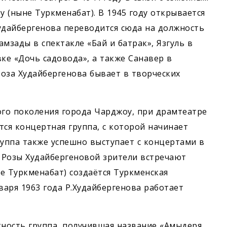
 (ныне Туркменабат). В 1945 году открывается
удайбергенова переводится сюда на должность
амзады в спектакле «Бай и батрак», Язгуль в
ке «Дочь садовода», а также Санавер в
Роза Худайбергенова бывает в творческих
го поколения города Чарджоу, при драмтеатре
тся концертная группа, с которой начинает
руппа также успешно выступает с концертами в
и Розы Худайбергеновой зрители встречают
не Туркменабат) создаётся Туркменская
варя 1963 года Р.Худайбергенова работает
тность группа, получившая название «Амыдеря