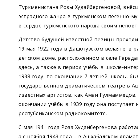
Туркменистана Розы Худайбергеновой, внёсш
эстрадного жанра в туркменском песенно-му
в сердце туркменского народа своим непов
Детство будущей известной певицы проходил
19 мая 1922 года в Дашогузском велаяте, в 
детском доме, расположенном в селе Гарада
здесь, а также в период учёбы в школе-инт
1938 году, по окончании 7-летней школы, бы
государственном драматическом театре в Ашх
известных артистов, как Аман Гулмаммедов, 
окончании учёбы в 1939 году она поступает
республиканском радиокомитете.
С мая 1941 года Роза Худайбергенова работ
а с ноября 1943 года – в Ашхабадском драмат