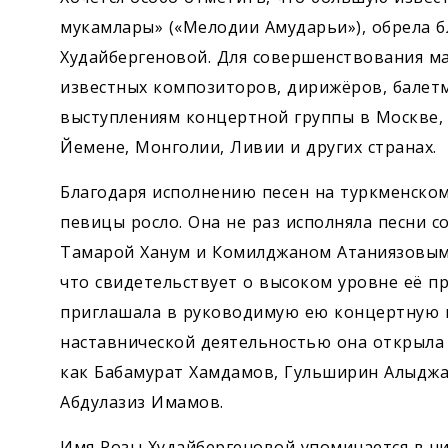
мукамлары» («Мелодии Амударьи»), обрела б
Худайбергеновой. Для совершенствования ма
известных композиторов, дирижёров, балет
выступлениям концертной группы в Москве, 
Йемене, Монголии, Ливии и других странах.
Благодаря исполнению песен на туркменском
певицы росло. Она не раз исполняла песни 
Тамарой Ханум и Комилджаном Атаниязовым,
что свидетельствует о высоком уровне её п
приглашала в руководимую ею концертную 
наставнической деятельностью она открыла 
как Бабамурат Хамдамов, Гульширин Алыджа
Абдулазиз Имамов.
Имя Розы Худайбергеновой упоминается в чи