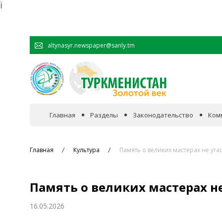
Ï
altynasyr.newspaper@sanly.tm
Главная
Разделы
Законодательство
Ком
В фокусе событий
Главная
Культура
Память о великих мастерах не уга
Официальная хроника
Память о великих мастерах не
Сотрудничество
16.05.2026