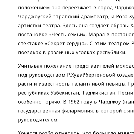
положением она переезжает в город Чарджоу
Чарджоуский этрапский драмтеатр, и Роза Х
артистки театра. Здесь она создаёт образы Х
постановке «Честь семьи», Марал в постанов
спектакле «Секрет сердца». С этим театром 
поездках в различных уголках республики.
Учитывая пожелание представителей молодо
под руководством Р.Худайбергеновой создаё
расти и известность талантливой певицы. Г
республиках Узбекистан, Таджикистан. Песн
особенно горячо. В 1962 году в Чарджоу (ны
государственная филармония, в которой с ян
руководителем.
Хочется особо отметить, что большую извес