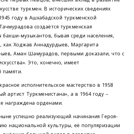
усстве туркмен. В исторических сведениях
1945 году в Ашхабадской туркменской
ачмурадова создаётся туркменская
 бахши-музыкантов, бывая среди населения,
, как Ходжав Аннадурдыев, Маргарита
ыев, Аман Шамурадов, первыми доказали, что с
кусства». Это, конечно, имеет
 памяти.
красное исполнительское мастерство в 1958
й артист Туркменистана», а в 1964 году –
же награждена орденами.
 ныне успешно реализующий начинания Героя-
тию национальной культуры, её популяризации