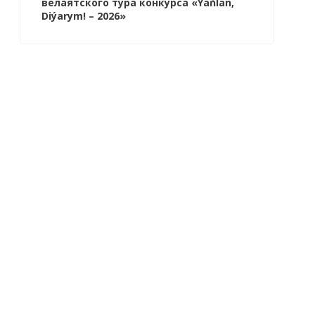
велаятского тура конкурса «Ýaňlan,
Diýarym! – 2026»