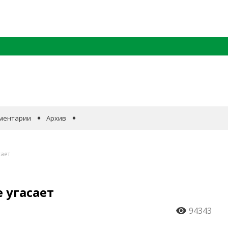
ментарии
Архив
сает
 угасает
94343