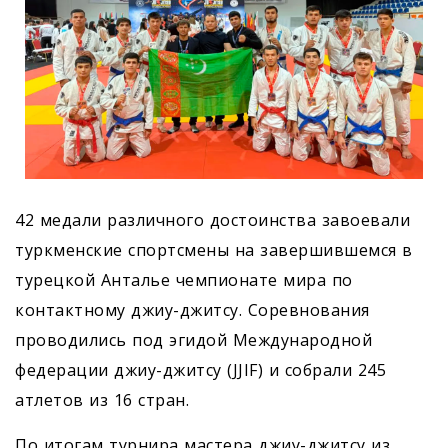
42 медали различного достоинства завоевали
туркменские спортсмены на завершившемся в
турецкой Анталье чемпионате мира по
контактному джиу-джитсу. Соревнования
проводились под эгидой Международной
федерации джиу-джитсу (JJIF) и собрали 245
атлетов из 16 стран.
По итогам турнира мастера джиу-джитсу из