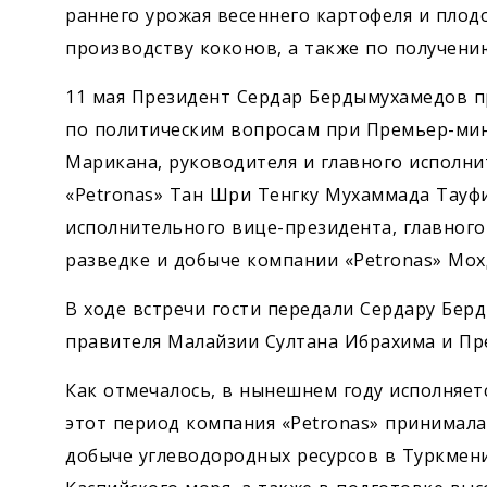
раннего урожая весеннего картофеля и плод
производству коконов, а также по получени
11 мая Президент Сердар Бердымухамедов п
по политическим вопросам при Премьер-ми
Марикана, руководителя и главного исполн
«Petronas» Тан Шри Тенгку Мухаммада Тауфи
исполнительного вице-президента, главног
разведке и добыче компании «Petronas» Мох
В ходе встречи гости передали ­Сердару Бе
правителя Малайзии Султана Ибрахима и Пр
Как отмечалось, в нынешнем году исполняетс
этот период компания «Petronas» принимала
добыче углеводородных ресурсов в Туркмени