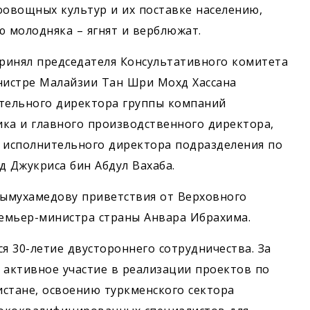
оовощных культур и их поставке населению,
ю молодняка – ягнят и верблюжат.
ринял председателя Консультативного комитета
нистре Малайзии Тан Шри Мохд Хассана
ительного директора группы компаний
ка и главного производственного директора,
о исполнительного директора подразделения по
д Джукриса бин Абдул Вахаба.
рдымухамедову приветствия от Верховного
емьер-министра страны Анвара Ибрахима.
я 30-летие двустороннего сотрудничества. За
 активное участие в реализации проектов по
стане, освоению туркменского сектора