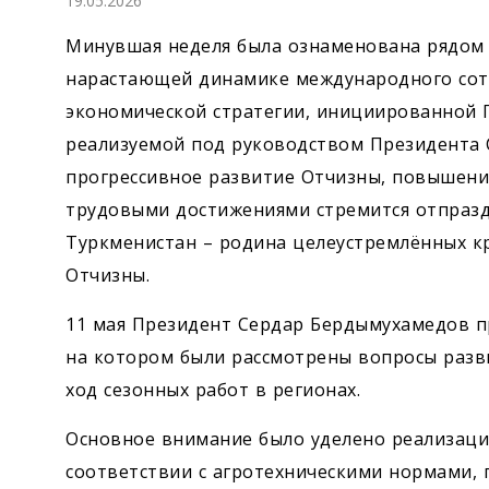
19.05.2026
Экономика
Минувшая неделя была ознаменована рядом 
Общество
нарастающей динамике международного сот
экономической стратегии, инициированной 
Культура
реализуемой под руководством Президента 
прогрессивное развитие Отчизны, повышени
Наука
трудовыми достижениями стремится отпраз
Туркменистан – родина целеустремлённых кр
Спорт
Отчизны.
11 мая Президент Сердар Бердымухамедов п
на котором были рассмотрены вопросы разви
ход сезонных работ в регионах.
Основное внимание было уделено реализаци
соответствии с агротехническими нормами, 