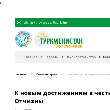
Ï
altynasyr.newspaper@sanly.tm
Главная
Разделы
Законодательство
Ком
В фокусе событий
Главная
Комментарии
К новым достижениям в чест
Официальная хроника
К новым достижениям в чест
Сотрудничество
Отчизны