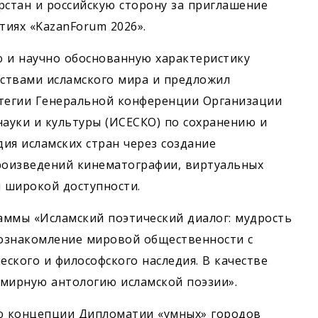
рстан и российскую сторону за приглашение
иях «KazanForum 2026».
ю и научно обоснованную характеристику
ствами исламского мира и предложил
атегии Генеральной конференции Организации
науки и культуры (ИСЕСКО) по сохранению и
ия исламских стран через создание
произведений кинематографии, виртуальных
м широкой доступности.
аммы «Исламский поэтический диалог: мудрость
 ознакомление мировой общественности с
ского и философского наследия. В качестве
емирную антологию исламской поэзии».
ю концепции Дипломатии «умных» городов