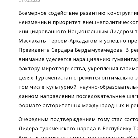
21.05.2026
Экономика
Всемерное содействие развитию конструкти
Общество
неизменный приоритет внешнеполитического
инициированного Национальным ­Лидером ту
Культура
Маслахаты Героем-­Аркадагом и успешно пр
Президента Сердара Бердымухамедова. В ре
Наука
внимание уделяется наращиванию гуманитар
фактору миротворчества, укрепления взаим
Спорт
целях Туркменистан стремится оптимально 
том числе культурной, научно-образовател
данном направлении последовательные шаг
формате авторитетных международных и ре
Очередным подтверждением тому стал состо
Лидера туркменского народа в Республику Т
Аркадаг принял участие в мероприятиях «Kaz