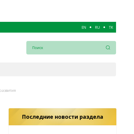
EN
RU
TK
развития
Последние новости раздела