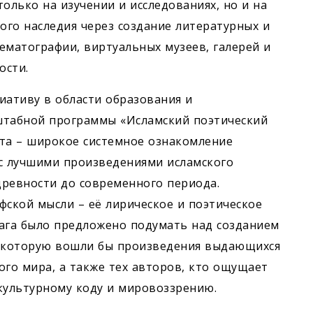
олько на изучении и исследованиях, но и на
го наследия через создание литературных и
­матографии, виртуальных музеев, галерей и
ости.
иативу в области образования и
сштабной программы «Исламский поэтический
екта – широкое системное ознакомление
 с лучшими произведениями исламского
древности до современного периода.
фской мысли – её лирическое и поэтическое
шага было предложено подумать над созданием
в которую вошли бы произведения выдающихся
ого мира, а также тех авторов, кто ощущает
культурному коду и мировоззрению.