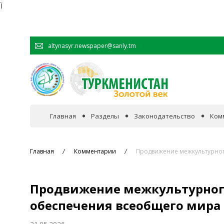
Ï
altynasyr.newspaper@sanly.tm
Главная
Разделы
Законодательство
Ком
В фокусе событий
Главная
Комментарии
Продвижение межкультурног
Официальная хроника
Продвижение межкультурного
Сотрудничество
обеспечения всеобщего мира 