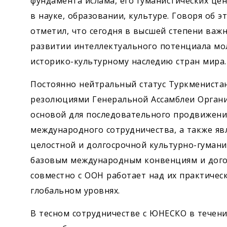
фундамента ислама, его гуманистических ц
в науке, образовании, культуре. Говоря об
отметил, что сегодня в высшей степени важ
развитии интеллектуального потенциала мо
историко-культурному наследию стран мира.
Постоянно нейтральный статус Туркменист
резолюциями Генеральной Ассамблеи Орган
основой для последовательного продвижени
международного сотрудничества, а также я
целостной и долгосрочной культурно-гуман
базовым международным конвенциям и догов
совместно с ООН работает над их практичес
глобальном уровнях.
В тесном сотрудничестве с ­ЮНЕСКО в течен