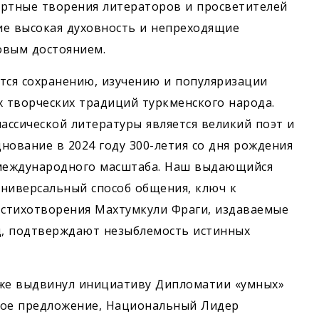
мертные творения литераторов и просветителей
ие высокая духовность и непреходящие
овым достоянием.
тся сохранению, изу­чению и популяризации
х творческих традиций туркменского народа.
ссической литературы является великий поэт и
нование в 2024 году 300-летия со дня рождения
 международного масштаба. Наш выдающийся
универсальный способ общения, ключ к
стихотворения Махтумкули Фраги, издаваемые
ад, подтверждают незыблемость истинных
кже выдвинул инициативу Дипломатии «умных»
ное предложение, Национальный Лидер