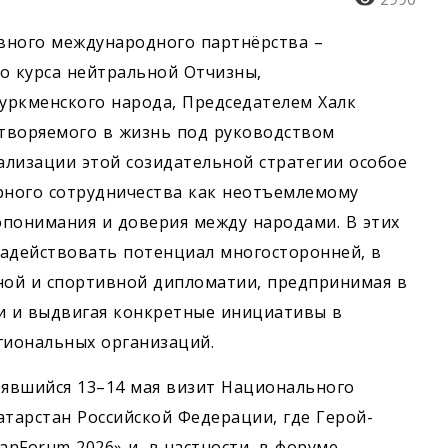
вного международного партнёрства –
 курса нейтральной Отчизны,
ркменского народа, Председателем Халк
етворяемого в жизнь под руководством
ализации этой созидательной стратегии особое
ного сотрудничества как неотъемлемому
опонимания и доверия между народами. В этих
задействовать потенциал многосторонней, в
ьной и спортивной дипломатии, предпринимая в
и и выдвигая конкретные инициативы в
гиональных организаций.
явшийся 13–14 мая визит Национального
атарстан Российской Федерации, где Герой-
anForum 2026» и, в частности, в форуме