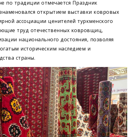
не по традиции отмечается Праздник
 ознаменовался открытием выставки ковровых
ирной ассоциации ценителей туркменского
яющие труд отечественных ковровщиц,
зации национального достояния, позволяя
 богатым историческим наследием и
ства страны.