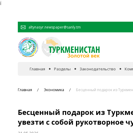
Ï
altynasyr.newspaper@sanly.tm
Главная
Разделы
Законодательство
Ком
В фокусе событий
Главная
Экономика
Бесценный подарок из Туркмени
Официальная хроника
Бесценный подарок из Туркме
Сотрудничество
увезти с собой рукотворное ч