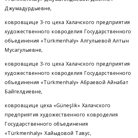
Джумадурдыевне,
ковровщице 3-го цеха Халачского предприятия
художественного ковроделия Государственного
объединения «Türkmenhaly» Алгулыевой Алтын
Мусагулыевне,
ковровщице 3-го цеха Халачского предприятия
художественного ковроделия Государственного
объединения «Türkmenhaly» Абраевой Айнабат
Байгелдиевне,
ковровщице цеха «Güneşlik» Халачского
предприятия художественного ковроделия
Государственного объединения
«Türkmenhaly» Хайыдовой Тавус,