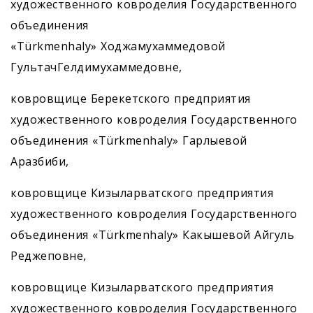
художественного ковроделия Государственного
объединения
«Türkmenhaly» Ходжамухаммедовой
ГультачГелдимухаммедовне,
ковровщице Берекетского предприятия
художественного ковроделия Государственного
объединения «Türkmenhaly» Гарлыевой
Аразбиби,
ковровщице Кизыларватского предприятия
художественного ковроделия Государственного
объединения «Türkmenhaly» Какышевой Айгуль
Реджеповне,
ковровщице Кизыларватского предприятия
художественного ковроделия Государственного