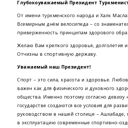
Экономика
Глубокоуважаемый Президент Туркменист
От имени туркменского народа и Халк Масла
Общество
Всемирным днём велосипеда – со знаменат
приверженность принципам здорового образ
Культура
Желаю Вам крепкого здоровья, долголетия 
Наука
Отчизны в спортивную державу.
Уважаемый наш Президент!
Спорт
Спорт – это сила, красота и здо­ровье. Любо
важен как для физического и духовного здор
общества. Именно поэтому согласно девизу 
государстве создаются все условия для раз
руководством в нашей столице – Ашхабаде, 
в эксплуатацию современные спортивно-оз