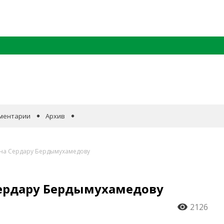
ментарии
Архив
ана Сердару Бердымухамедову
ердару Бердымухамедову
2126