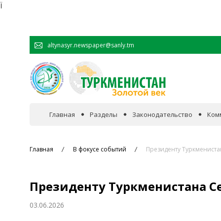
Ï
altynasyr.newspaper@sanly.tm
Главная
Разделы
Законодательство
Ком
В фокусе событий
Главная
В фокусе событий
Президенту Туркменист
Официальная хроника
Президенту Туркменистана С
Сотрудничество
03.06.2026