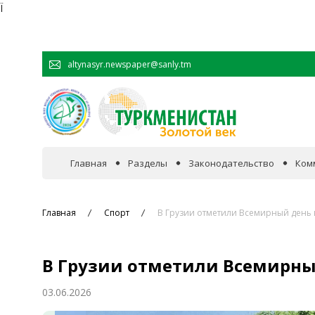
Ï
altynasyr.newspaper@sanly.tm
Главная
Разделы
Законодательство
Ком
В фокусе событий
Главная
Спорт
В Грузии отметили Всемирный день
Официальная хроника
В Грузии отметили Всемирны
Сотрудничество
03.06.2026