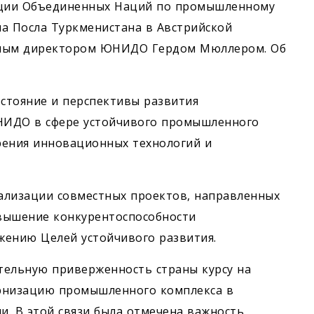
зации Объединенных Наций по промышленному
а Посла Туркменистана в Австрийской
льным директором ЮНИДО Гердом Мюллером. Об
остояние и перспективы развития
НИДО в сфере устойчивого промышленного
рения инновационных технологий и
ализации совместных проектов, направленных
вышение конкурентоспособности
жению Целей устойчивого развития.
тельную приверженность страны курсу на
ернизацию промышленного комплекса в
. В этой связи была отмечена важность