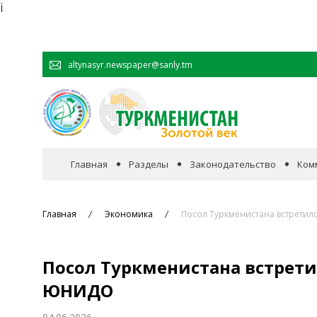
Ï
altynasyr.newspaper@sanly.tm
Главная
Разделы
Законодательство
Ком
В фокусе событий
Главная
Экономика
Посол Туркменистана встрети
Официальная хроника
Посол Туркменистана встрет
Сотрудничество
ЮНИДО