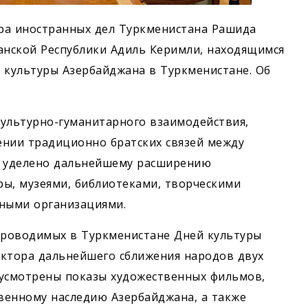
тра иностранных дел Туркменистана Рашида
нской Республики Адиль Керимли, находящимся
х культуры Азербайджана в Туркменистане. Об
культурно-гуманитарного взаимодействия,
ении традиционно братских связей между
о уделено дальнейшему расширению
ы, музеями, библиотеками, творческими
ными организациями.
 проводимых в Туркменистане Дней культуры
актора дальнейшего сближения народов двух
дусмотрены показы художественных фильмов,
венному наследию Азербайджана, а также