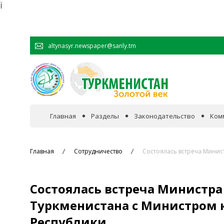
Ï
altynasyr.newspaper@sanly.tm
Главная
Разделы
Законодательство
Ком
В фокусе событий
Главная
Сотрудничество
Состоялась встреча Минис
Официальная хроника
Состоялась встреча Министра
Сотрудничество
Туркменистана с Министром 
Республики