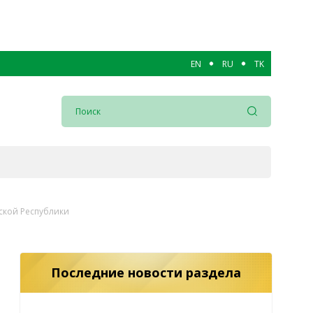
EN
RU
TK
ской Республики
Последние новости раздела