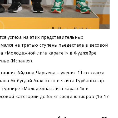
тся успеха на этих представительных
имался на третью ступень пьедестала в весовой
 на «Молодёжной лиге карате1» в Фуджейре
нье (Испания).
итанник Айдына Чарыева – ученик 11-го класса
апа Ак бугдай Ахалского велаята Гурбанназар
 турнире «Молодёжная лига карате1» в
есовой категории до 55 кг среди юниоров (16-17