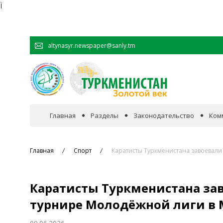
Ï
altynasyr.newspaper@sanly.tm
Главная
Разделы
Законодательство
Ком
В фокусе событий
Главная
Спорт
Каратисты Туркменистана завоевали
Официальная хроника
Каратисты Туркменистана зав
Сотрудничество
турнире Молодёжной лиги в