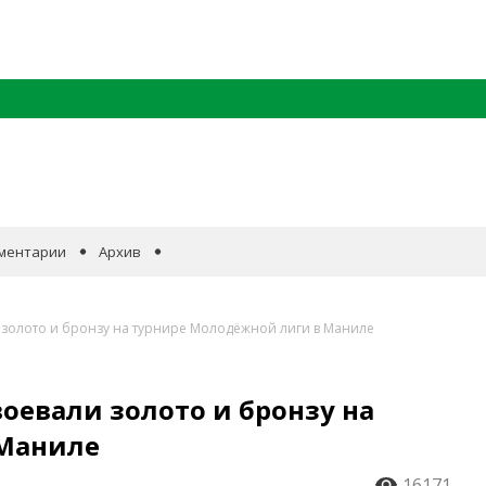
ментарии
Архив
 золото и бронзу на турнире Молодёжной лиги в Маниле
оевали золото и бронзу на
 Маниле
16171