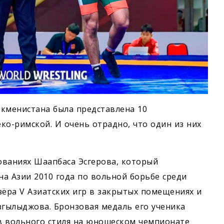
ркменистана была представлена 10
еко-римской. И очень отрадно, что один из них
ованиях Шаапбаса Эсгерова, который
а Азии 2010 года по вольной борьбе среди
зёра V Азиатских игр в закрытых помещениях и
згылыджова. Бронзовая медаль его ученика
ов вольного стиля на юношеском чемпионате