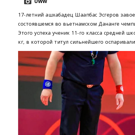
UWW
17-летний ашхабадец Шаапбас Эсгеров заво
состоявшемся во вьетнамском Дананге чемпи
Этого успеха ученик 11-го класса средней ш
кг, в которой титул сильнейшего оспаривали