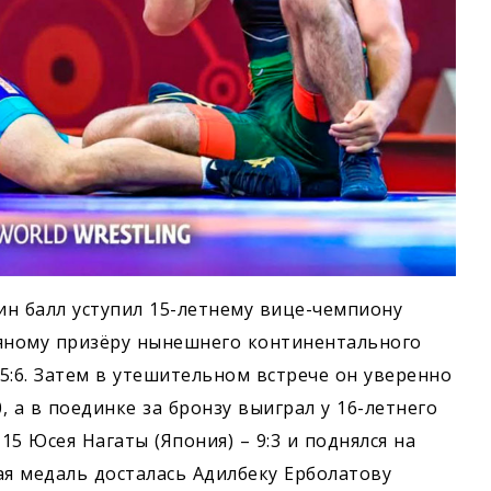
ин балл уступил 15-летнему вице-чемпиону
бряному призёру нынешнего континентального
5:6. Затем в утешительном встрече он уверенно
, а в поединке за бронзу выиграл у 16-летнего
5 Юсея Нагаты (Япония) – 9:3 и поднялся на
ая медаль досталась Адилбеку Ерболатову