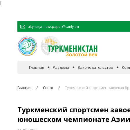
Ï
altynasyr.newspaper@sanly.tm
Главная
Разделы
Законодательство
Ком
В фокусе событий
Главная
Спорт
Туркменский спортсмен завоевал б
Официальная хроника
Туркменский спортсмен завое
Сотрудничество
юношеском чемпионате Азии