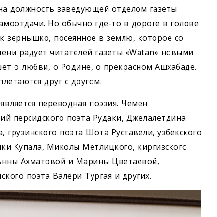
 на должность заведующей отделом газеты
самоотдачи. Но обычно где-то в дороге в голове
к зернышко, посеянное в землю, которое со
мени радует читателей газеты «Watan» новыми
ет о любви, о Родине, о прекрасном Ашхабаде.
плетаются друг с другом.
является переводная поэзия. Чемен
ий персидского поэта Рудаки, Джелалетдина
, грузинского поэта Шота Руставели, узбекского
нки Купала, Миколы Метлицкого, киргизского
 Анны Ахматовой и Марины Цветаевой,
ского поэта Валери Тургая и других.