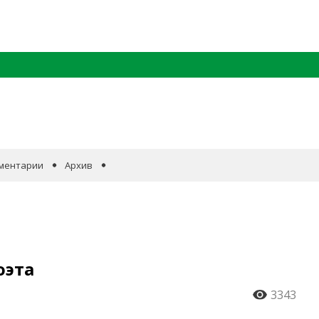
ментарии
Архив
оэта
3343