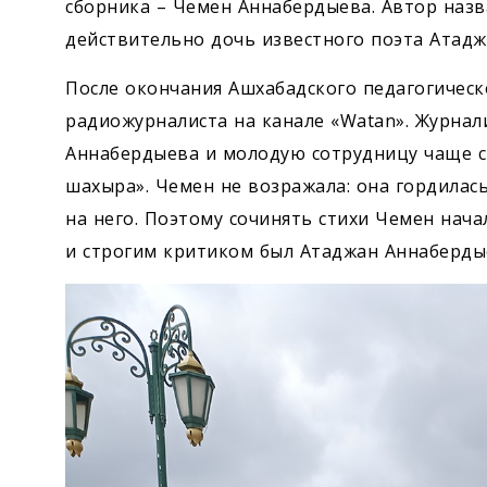
сборника – Чемен Аннабердыева. Автор назв
действительно дочь известного поэта Атад
После окончания Ашхабадского педагогическ
радиожурналиста на канале «Watan». Журна
Аннабердыева и молодую сотрудницу чаще с
шахыра». Чемен не возражала: она гордилас
на него. Поэтому сочинять стихи Чемен нача
и строгим критиком был Атаджан Аннаберды