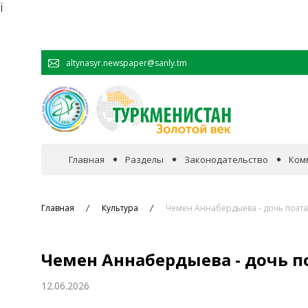
Ï
altynasyr.newspaper@sanly.tm
Главная
Разделы
Законодательство
Ком
В фокусе событий
Главная
Культура
Чемен Аннабердыева - дочь поэта
Официальная хроника
Чемен Аннабердыева - дочь п
Сотрудничество
12.06.2026