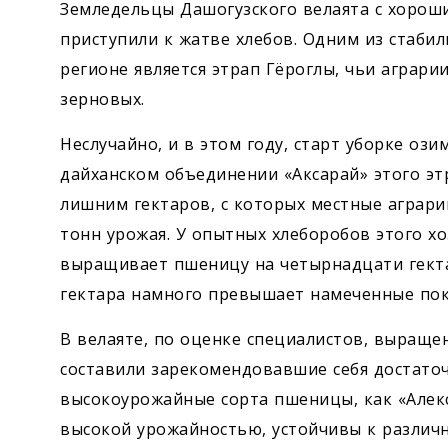
Земледельцы Дашогузского велаята с хорош
приступили к жатве хлебов. Одним из стаб
регионе является этрап Гёроглы, чьи агра
зерновых.
Неслучайно, и в этом году, старт уборке ози
дайханском объединении «Аксарай» этого этр
лишним гектаров, с которых местные аграри
тонн урожая. У опытных хлеборобов этого хо
выращивает пшеницу на четырнадцати гект
гектара намного превышает намеченные пок
В велаяте, по оценке специалистов, выраще
составили зарекомендовавшие себя достато
высокоурожайные сорта пшеницы, как «Алекс
высокой урожайностью, устойчивы к различн