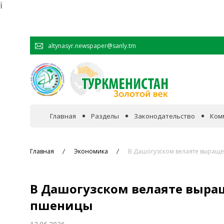
Ï
altynasyr.newspaper@sanly.tm
Главная
Разделы
Законодательство
Ком
В фокусе событий
Главная
Экономика
В Дашогузском велаяте выращ
Официальная хроника
В Дашогузском велаяте выр
Сотрудничество
пшеницы