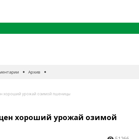
ментарии
Архив
ен хороший урожай озимой пшеницы
ащен хороший урожай озимой
51266