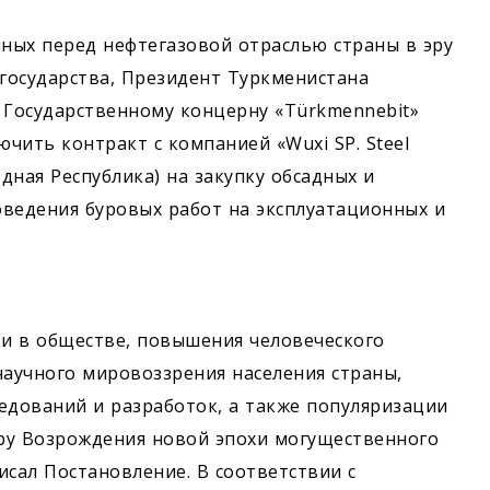
ных перед неф­тегазовой отраслью страны в эру
государства, Президент Туркменистана
 Государственному концерну «Türkmennebit»
ючить контракт с компанией «Wuxi SP. Steel
одная Республика) на закупку обсадных и
оведения буровых работ на эксплуатационных и
ки в обществе, повышения человеческого
научного мировоззрения населения страны,
едований и разработок, а также популяризации
эру Возрождения новой эпохи могущественного
исал Постановление. В соответствии с