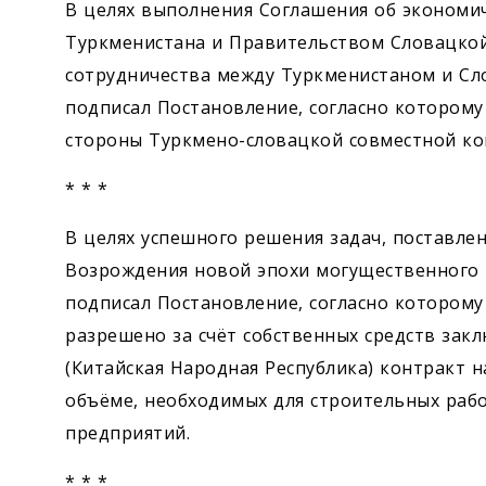
Экономика
В целях выполнения Соглашения об экономи
Туркменистана и Правительством Словацкой
Общество
сотрудничества между Туркменистаном и Сл
подписал Постановление, согласно которому
Культура
стороны Туркмено-словацкой совместной ко
* * *
Наука
В целях успешного решения задач, поставле
Спорт
Возрождения новой эпохи могущественного 
подписал Постановление, согласно котором
разрешено за счёт собственных средств заключ
(Китайская Народная Республика) контракт 
объёме, необходимых для строительных раб
предприятий.
* * *