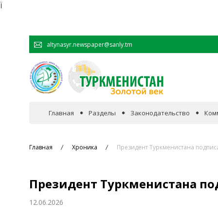
Ï
altynasyr.newspaper@sanly.tm
Главная
Разделы
Законодательство
Ком
В фокусе событий
Главная
Хроника
Президент Туркменистана подпис
Официальная хроника
Президент Туркменистана по
Сотрудничество
12.06.2026