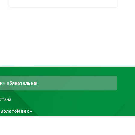
к» обязательна!
стана
«Золотой век»