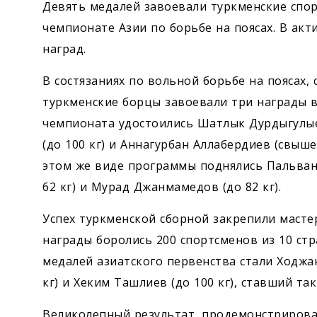
Девять медалей завоевали туркменские спор
чемпионате Азии по борьбе на поясах. В акт
наград.
В состязаниях по вольной борьбе на поясах, 
туркменские борцы завоевали три награды 
чемпионата удостоились Шатлык Дурдыгулыев
(до 100 кг) и Аннагурбан Аллабердиев (свыше
этом же виде программы поднялись Пальван 
62 кг) и Мурад Джанмамедов (до 82 кг).
Успех туркменской сборной закрепили мастера
награды боролись 200 спортсменов из 10 ст
медалей азиатского первенства стали Ходжан
кг) и Хеким Ташлиев (до 100 кг), ставший т
Великолепный результат, продемонстрирова