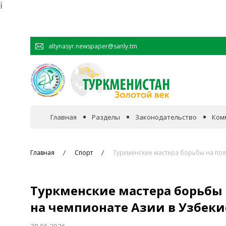
Ï
altynasyr.newspaper@sanly.tm
Главная
Разделы
Законодательство
Ком
В фокусе событий
Главная
Спорт
Туркменские мастера борьбы на поя
Официальная хроника
Туркменские мастера борьбы 
Сотрудничество
на чемпионате Азии в Узбеки