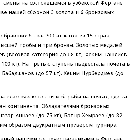
тсмены на состоявшемся в узбекской Фергане
иве нашей сборной 3 золота и 6 бронзовых
собравших более 200 атлетов из 15 стран,
высшей пробы и три бронзы. Золотых медалей
 (весовая категория до 68 кг), Хеким Ташлиев
 100 кг). На третью ступень пьедестала почёта в
Бабаджанов (до 57 кг), Хеким Нурбердиев (до
 классического стиля борьбы на поясах, где за
ран континента. Обладателями бронзовых
азар Аннаев (до 75 кг), Батыр Хемраев (до 82
аким образом двукратным призёром турнира.
нный нашими соотечественниками в Фергане,