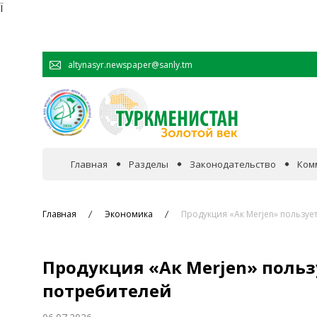
Ï
altynasyr.newspaper@sanly.tm
Главная
Разделы
Законодательство
Ком
В фокусе событий
Главная
Экономика
Продукция «Ак Merjen» пользу
Официальная хроника
Продукция «Ак Merjen» польз
Сотрудничество
потребителей