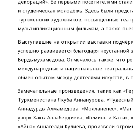
декораций». Её первыми посетителями стали
и студенческая молодёжь. Здесь были предс
туркменских художников, посвящённые теат
мультипликационным фильмам, а также пьес
Выступавшие на открытии выставки подчёрки
успешно развивается благодаря неустанной 
Бердымухамедова. Отмечалось также, что р
международные и национальные театральные
обмен опытом между деятелями искусств, в 
Замечательные произведения, такие как «Гё
Туркменистана Якуба Аннанурова, «Чудесный
Аннадурды Алмамедова, «Молланепес», «Маг
узор» Хакы Аллабердиева, «Кемине и Казы», 
«Айна» Аннагелди Кулиева, произвели огром