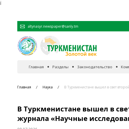
Ï
altynasyr.newspaper@sanly.tm
Главная
Разделы
Законодательство
Ком
В фокусе событий
Главная
Наука
В Туркменистане вышел в свет втор
Официальная хроника
В Туркменистане вышел в све
Сотрудничество
журнала «Научные исследова