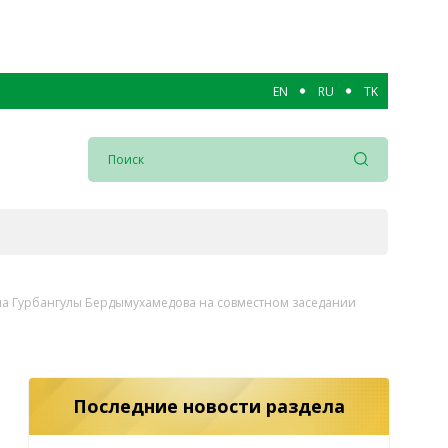
EN
RU
TK
на Гурбангулы Бердымухамедова на совместном заседании
Последние новости раздела