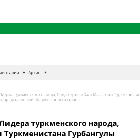
ментарии
Архив
идера туркменского народа, Председателя Халк Маслахаты Туркмениста
, представителей общественности страны
Лидера туркменского народа,
ы Туркменистана Гурбангулы