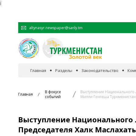
Ï
altynasyr.newspaper@sanly.tm
Главная
Разделы
Законодательство
Ком
В фокусе событий
В фокусе
Выступление Национального Л
Главная
событий
Милли Генгеша Туркменистана
Официальная хроника
Выступление Национального 
Сотрудничество
Председателя Халк Маслахат