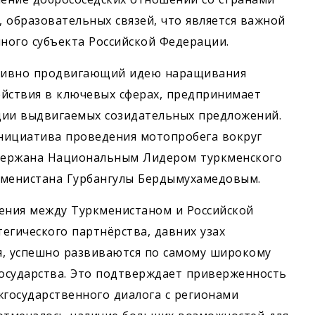
, образовательных связей, что является важной
чного субъекта Российской Федерации.
активно продвигающий идею наращивания
йствия в ключевых сферах, предпринимает
ции выдвигаемых созидательных предложений.
инициатива проведения мотопробега вокруг
ддержана Национальным Лидером туркменского
кменистана Гурбангулы Бердымухамедовым.
ения между Туркменистаном и Российской
егического партнёрства, давних узах
я, успешно развиваются по самому широкому
государства. Это подтверждает приверженность
государственного диалога с регионами