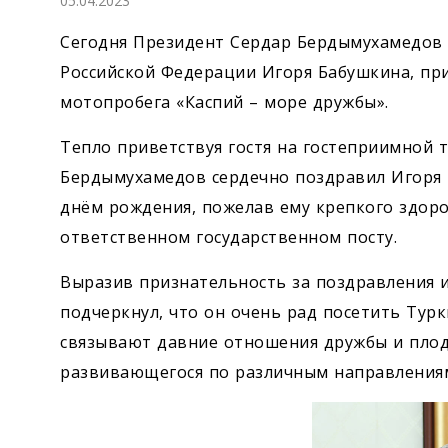
05.04.2023
Экономика
Сегодня Президент Сердар Бердымухамедов 
Общество
Российской Федерации Игоря Бабушкина, пр
мотопробега «Каспий – море дружбы».
Культура
Тепло приветствуя гостя на гостеприимной 
Бердымухамедов сердечно поздравил Игоря 
Наука
днём рождения, пожелав ему крепкого здоро
Спорт
ответственном государственном посту.
Выразив признательность за поздравления 
подчеркнул, что он очень рад посетить Тур
связывают давние отношения дружбы и плод
развивающегося по различным направления