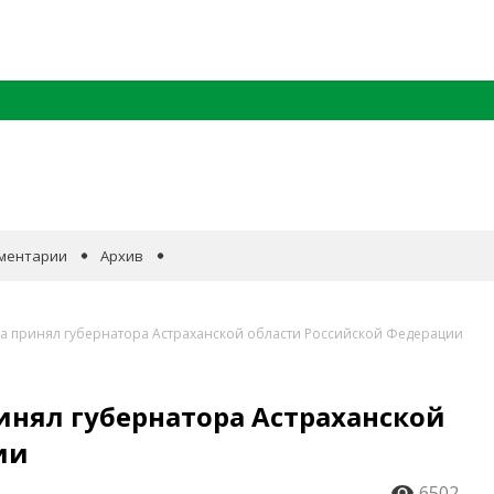
ментарии
Архив
а принял губернатора Астраханской области Российской Федерации
инял губернатора Астраханской
ии
6502