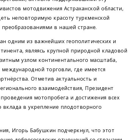
ивистов мотодвижения Астраханской области,
деть неповторимую красоту туркменской
 преобразованиями в нашей стране.
нан одним из важнейших геополитических и
нтинента, являясь крупной природной кладовой
нзитным узлом континентального масштаба,
 международной торговли, где имеется
ртнёрства. Отметив актуальность и
регионального взаимодействия, Президент
проведения мотопробега и достижения всех
о вклада в укрепление плодотворного
ия, Игорь Бабушкин подчеркнул, что этот
ение добрососедских отношений со странами