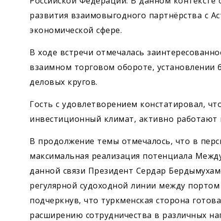
Российской Федерации. В данном контексте
развития взаимовыгодного партнёрства с Аст
экономической сфере.
В ходе встречи отмечалась заинтересованно
взаимном торговом обороте, установлении 
деловых кругов.
Гость с удовлетворением констатировал, чт
инвестиционный климат, активно работают 
В продолжение темы отмечалось, что в пер
максимальная реализация потенциала Между
данной связи Президент Сердар Бердымухам
регулярной судоходной линии между портом
подчерк­нув, что туркменская сторона гото
расширению сотрудничества в различных на