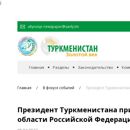
Ï
altynasyr.newspaper@sanly.tm
Главная
Разделы
Законодательство
Ком
В фокусе событий
Главная
В фокусе событий
Президент Туркменистан
Официальная хроника
Президент Туркменистана пр
Сотрудничество
области Российской Федерац