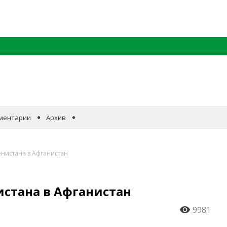
ментарии
Архив
енистана в Афганистан
истана в Афганистан
9981