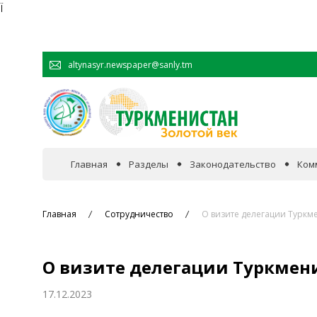
Ï
altynasyr.newspaper@sanly.tm
Главная
Разделы
Законодательство
Ком
В фокусе событий
Главная
Сотрудничество
О визите делегации Туркм
Официальная хроника
О визите делегации Туркмен
Сотрудничество
17.12.2023