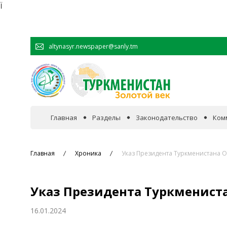
Ï
altynasyr.newspaper@sanly.tm
Главная
Разделы
Законодательство
Ком
В фокусе событий
Главная
Хроника
Указ Президента Туркменистана О
Официальная хроника
Указ Президента Туркмениста
Сотрудничество
16.01.2024