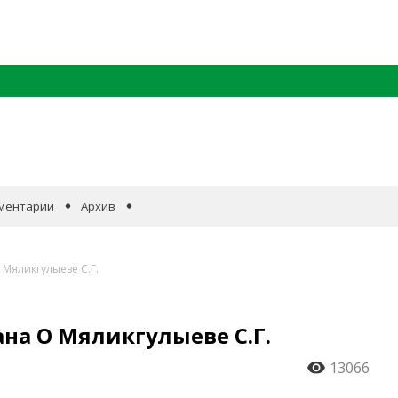
ментарии
Архив
 Мяликгулыеве С.Г.
на О Мяликгулыеве С.Г.
13066