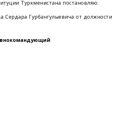
ституции Туркменистана постановляю:
а Сердара Гурбангулыевича от должности
лавнокомандующий