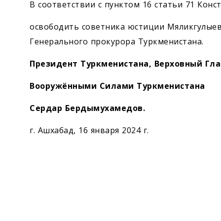
Экономика
В соответствии с пунктом 16 статьи 71 Кон
освободить советника юстиции Мяликгулыев
Общество
Генерального прокурора Туркменистана.
Культура
Президент Туркменистана, Верховный Г
Вооружёнными Силами Туркменистана
Наука
Сердар Бердымухамедов.
Спорт
г. Ашхабад, 16 января 2024 г.