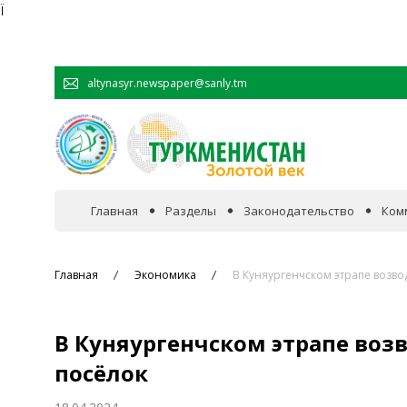
Ï
altynasyr.newspaper@sanly.tm
Главная
Разделы
Законодательство
Ком
В фокусе событий
Главная
Экономика
В Куняургенчском этрапе возв
Официальная хроника
В Куняургенчском этрапе во
Сотрудничество
посёлок