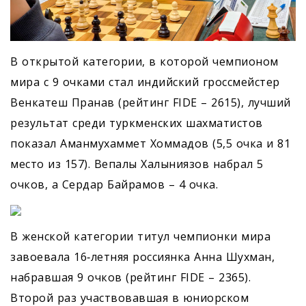
В открытой категории, в которой чемпионом
мира с 9 очками стал индийский гроссмейстер
Венкатеш Пранав (рейтинг FIDE – 2615), лучший
результат среди туркменских шахматистов
показал Аманмухаммет Хоммадов (5,5 очка и 81
место из 157). Вепалы Халыниязов набрал 5
очков, а Сердар Байрамов – 4 очка.
В женской категории титул чемпионки мира
завоевала 16‑летняя россиянка Анна Шухман,
набравшая 9 очков (рейтинг FIDE – 2365).
Второй раз участвовавшая в юниорском