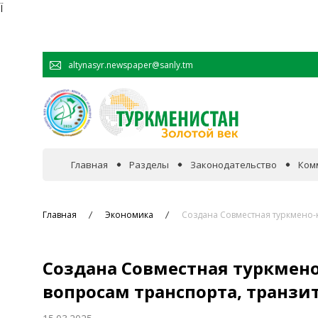
Ï
altynasyr.newspaper@sanly.tm
Главная
Разделы
Законодательство
Ком
В фокусе событий
Главная
Экономика
Создана Совместная туркмено-к
Официальная хроника
Создана Совместная туркмен
Сотрудничество
вопросам транспорта, транзи