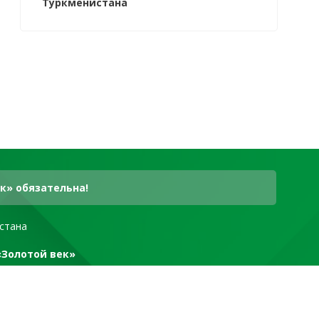
Туркменистана
к» обязательна!
стана
«Золотой век»