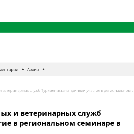
ментарии
Архив
и ветеринарных служб Туркменистана приняли участие в региональном с
ых и ветеринарных служб
тие в региональном семинаре в