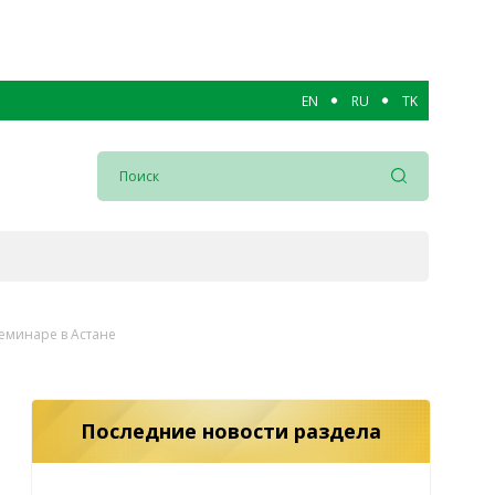
EN
RU
TK
еминаре в Астане
Последние новости раздела