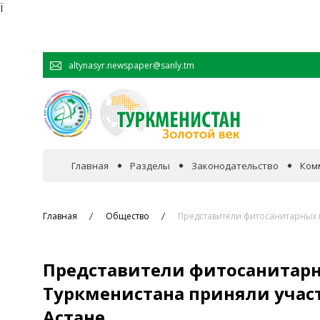
Ï
altynasyr.newspaper@sanly.tm
Главная
Разделы
Законодательство
Ком
В фокусе событий
Главная
Общество
Представители фитосанитарных 
Официальная хроника
Представители фитосанитарн
Сотрудничество
Туркменистана приняли учас
Астане