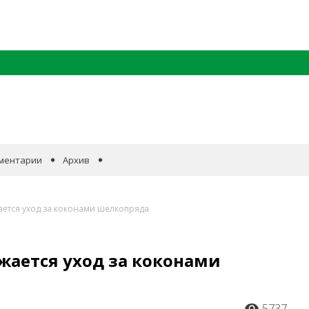
ментарии
Архив
ается уход за коконами шелкопряда
жается уход за коконами
5737