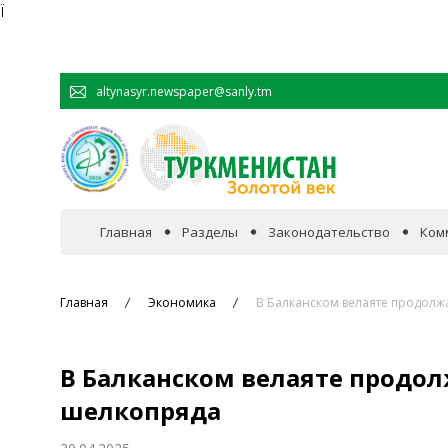
Ï
altynasyr.newspaper@sanly.tm
Главная
Разделы
Законодательство
Ком
В фокусе событий
Главная
Экономика
В Балканском велаяте продолж
Официальная хроника
В Балканском велаяте продол
Сотрудничество
шелкопряда