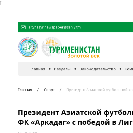
Ï
altynasyr.newspaper@sanly.tm
Главная
Разделы
Законодательство
Ком
В фокусе событий
Главная
Спорт
Президент Азиатской футбольной ко
Официальная хроника
Президент Азиатской футбо
Сотрудничество
ФК «Аркадаг» с победой в Ли