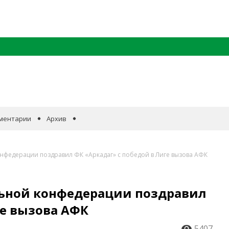
ментарии
Архив
нфедерации поздравил ФК «Аркадаг» с победой в Лиге вызова АФК
льной конфедерации поздравил
ге вызова АФК
5407