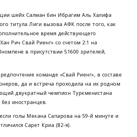
ции шейх Салман бин Ибрагим Аль Халифа
го титула Лиги вызова АФК после того, как
дополнительное время действующего
ан Рич Свай Риенг» со счетом 2:1 на
номпене в присутствии 51600 зрителей,
редпочтение команде «Свай Риенг», в составе
онеров, да и встреча проходила на их родном
ующий двукратный чемпион Туркменистана
 без иностранцев.
если голы Мекана Сапарова на 59-й минуте и
тличился Сарет Криа (82-я).