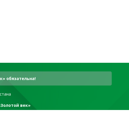
к» обязательна!
стана
«Золотой век»