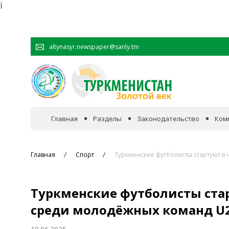
Ï
altynasyr.newspaper@sanly.tm
Главная
Разделы
Законодательство
Ком
В фокусе событий
Главная
Спорт
Туркменские футболисты стартуют в
Официальная хроника
Туркменские футболисты стар
Сотрудничество
среди молодёжных команд U