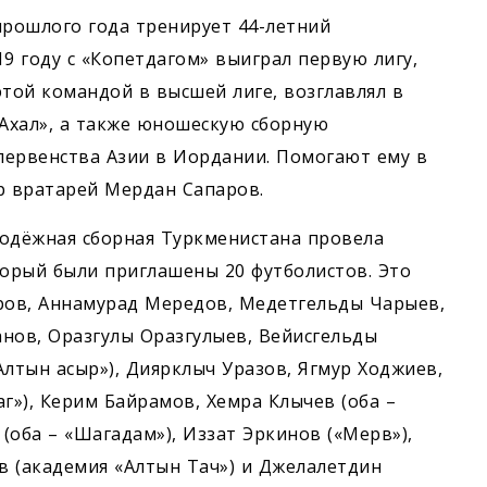
рошлого года тренирует 44-летний
9 году c «Копетдагом» выиграл первую лигу,
этой командой в высшей лиге, возглавлял в
«Ахал», а также юношескую сборную
первенства Азии в Иордании. Помогают ему в
р вратарей Мердан Сапаров.
лодёжная сборная Туркменистана провела
торый были приглашены 20 футболистов. Это
ров, Аннамурад Мередов, Медетгельды Чарыев,
анов, Оразгулы Оразгулыев, Вейисгельды
Алтын асыр»), Диярклыч Уразов, Ягмур Ходжиев,
г»), Керим Байрамов, Хемра Клычев (оба –
 (оба – «Шагадам»), Иззат Эркинов («Мерв»),
в (академия «Алтын Тач») и Джелалетдин