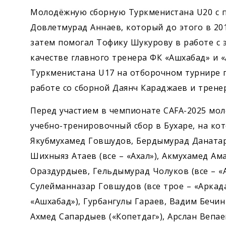
Молодёжную сборную Туркменистана U20 с п
Довлетмурад Аннаев, который до этого в 201
затем помогал Тофику Шукурову в работе с 
качестве главного тренера ФК «Ашхабад» и 
Туркменистана U17 на отборочном турнире 
работе со сборной Даянч Караджаев и трене
Перед участием в чемпионате CAFA-2025 мо
учебно-тренировочный сбор в Бухаре, на ко
Якубмухамед Говшудов, Бердымурад Даната
Шихныяз Атаев (все – «Ахал»), Акмухамед Ам
Ораздурдыев, Гельдымурад Чолуков (все – «
Сулейманназар Говшудов (все трое – «Аркада
«Ашхабад»), Гурбангулы Гараев, Вадим Бечин
Ахмед Сапардыев («Копетдаг»), Арслан Вепае