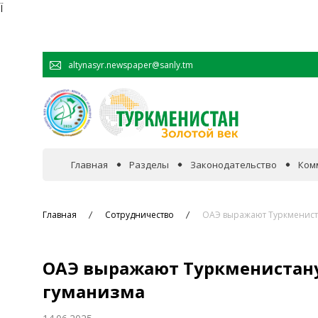
Ï
altynasyr.newspaper@sanly.tm
Главная
Разделы
Законодательство
Ком
В фокусе событий
Главная
Сотрудничество
ОАЭ выражают Туркменист
Официальная хроника
ОАЭ выражают Туркменистану
Сотрудничество
гуманизма