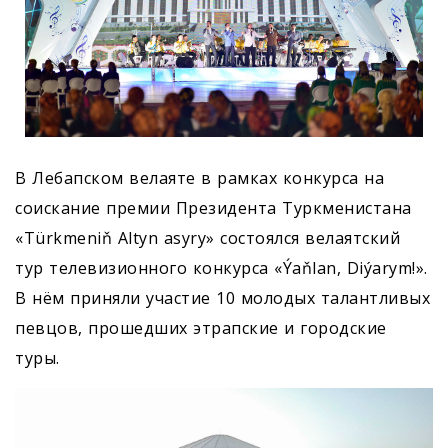
В Лебапском велаяте в рамках конкурса на
соискание премии Президента Туркменистана
«Türkmeniň Altyn asyry» состоялся велаятский
тур телевизионного конкурса «Ýaňlan, Diýarym!».
В нём приняли участие 10 молодых талантливых
певцов, прошедших этрапские и городские
туры.