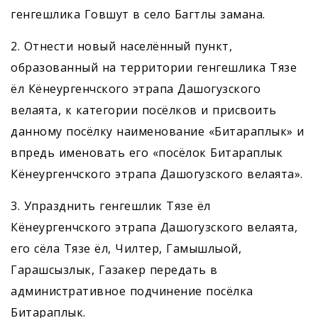
генгешлика Говшут в село Багтлы заманa.
2. Отнести новый населённый пункт,
образованный на территории генгешлика Тязе
ёл Кёнеургенчского этрапа Дашогузского
велаята, к категории посёлков и присвоить
данному посёлку наименование «Битарап­лык» и
впредь именовать его «посёлок Битараплык
Кёнеургенчского этрапа Дашогузского велаята».
3. Упразднить генгешлик Тязе ёл
Кёнеургенчского этрапа Дашогузского велаята,
его сёла Тязе ёл, Чилтер, Гамышлыой,
Гарашсызлык, Газакер передать в
административное подчинение посёлка
Битараплык.