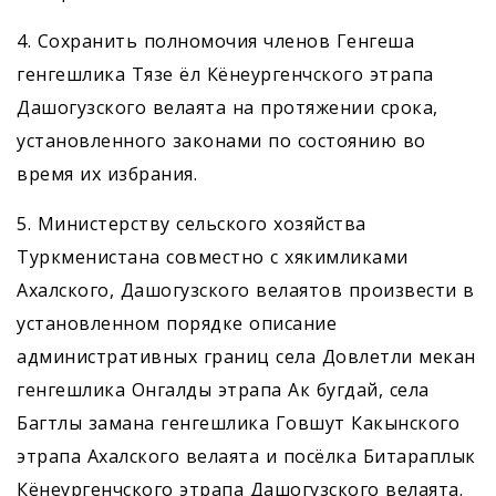
4. Сохранить полномочия членов Генгеша
генгешлика Тязе ёл Кёнеургенчского этрапа
Дашогузского велаята на протяжении срока,
установленного законами по состоянию во
время их избрания.
5. Министерству сельского хозяйства
Туркменистана совместно с хякимликами
Ахалского, Дашогузского велаятов произвести в
установленном порядке описание
административных границ села Довлетли мекан
генгешлика Онгалды этрапа Ак бугдай, села
Багтлы заманa генгешлика Говшут Какынского
этрапа Ахалского велаята и посёлка Битараплык
Кёнеургенчского этрапа Дашогузского велаята.