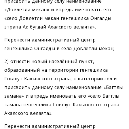
присвоить данному селу наименование
«Довлетли мекан» и впредь именовать его
«село Довлетли мекан генгешлика Онгалды
этрапа Ак бугдай Ахалского велаята».
Перенести административный центр
генгешлика Онгалды в село Довлетли мекан;
2) отнести новый населённый пункт,
образованный на территории генгешлика
Говшут Какынского этрапа, к категории сёл и
присвоить данному селу наименование «Багтлы
заманa» и впредь именовать его «село Багтлы
заманa генгешлика Говшут Какынского этрапа
Ахалского велаята».
Перенести административный центр