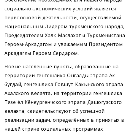
социально-экономических условий является
первоосновой деятельности, осуществляемой
Нацио­нальным Лидером туркменского народа,
Председателем Халк Маслахаты Туркменистана
Героем-Аркадагом и уважаемым Президентом
Аркадаглы Героем Сердаром.
Новые населённые пункты, образованные на
территории генгешлика Онгалды этрапа Ак
бугдай, генгешлика Говшут Какынского этрапа
Ахалского велаята, на территории генгешлика
Тязе ёл Кёнеургенчского этрапа Дашогузского
велаята, свидетельствуют об успешной
реализации задач, определённых в принятых в
нашей стране социальных программах.