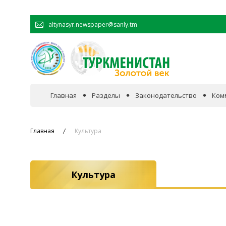
altynasyr.newspaper@sanly.tm
Главная
Разделы
Законодательство
Ком
В фокусе событий
Главная
Культура
Официальная хроника
Культура
Сотрудничество
Экономика